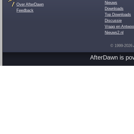
Nieuws
Over AfterDawn
Downloads
Feedback
Top Downloads
Discussie
Vraag en Antwoo
Nieuws2.nl
© 1999-2026
AfterDawn is p