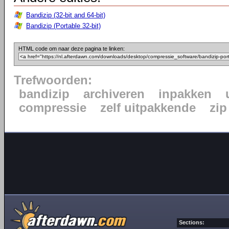
Bandizip (32-bit and 64-bit)
Bandizip (Portable 32-bit)
HTML code om naar deze pagina te linken:
Trefwoorden:
bandizip
archiveren
inpakken
compressie
zelf uitpakkende
zip
Sections: