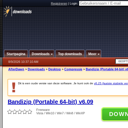
Registreren
|
Login:
Startpagina
Downloads
Top downloads
Meer
8/9/2026 10:37:10 AM
AfterDawn
>
Downloads
>
Desktop
>
Compressie
>
Bandizip (Portable 64-bit) v
Dit is een oude versie van deze software. Je kunt ook de
v6.25 (laatste stabiele ver
Bandizip (Portable 64-bit) v6.09
Freeware
DOW
Vista / Win10 / Win7 / Win8 / WinXP