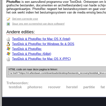
PhotoRec
is een aanvullend programma voor TestDisk. Ontworpen om be
grafische bestanden, documenten en archiefbestanden) van harde schij
geheugenkaartjes. PhotoRec negeert het bestandssysteem en gaat voor 
het ook werkt indien het besturingssysteem van de media ernstig bescha
Stel een correctie voor
Stuur ons een screenshot van deze software!
Andere edities:
TestDisk & PhotoRec for Mac OS X (Intel)
TestDisk & PhotoRec for Windows 9x & DOS
TestDisk & PhotoRec
TestDisk & PhotoRec (64bit)
TestDisk & PhotoRec for Mac OS X (PPC)
HTML code om naar deze pagina te linken:
Trefwoorden:
testdisk
photorec
recover
herstel
partitie
fat