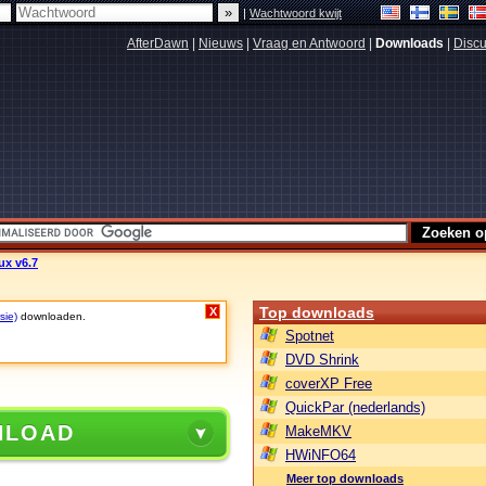
|
Wachtwoord kwijt
AfterDawn
|
Nieuws
|
Vraag en Antwoord
|
Downloads
|
Discu
ux v6.7
Top downloads
X
sie)
downloaden.
Spotnet
DVD Shrink
coverXP Free
QuickPar (nederlands)
NLOAD
MakeMKV
HWiNFO64
Meer top downloads