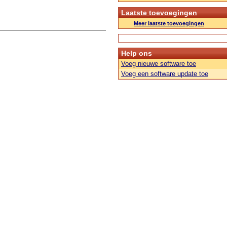
Laatste toevoegingen
Meer laatste toevoegingen
Help ons
Voeg nieuwe software toe
Voeg een software update toe