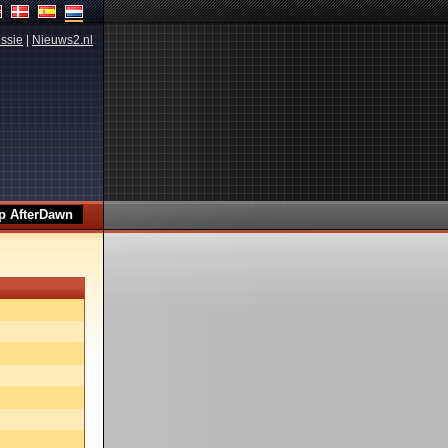
ssie
|
Nieuws2.nl