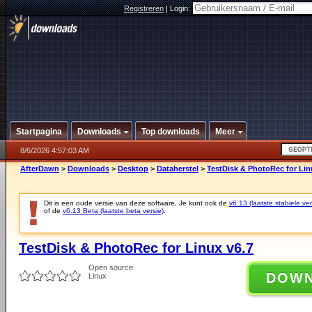
Registreren
|
Login:
Startpagina
Downloads
Top downloads
Meer
8/6/2026 4:57:03 AM
AfterDawn
>
Downloads
>
Desktop
>
Dataherstel
>
TestDisk & PhotoRec for Lin
Dit is een oude versie van deze software. Je kunt ook de
v6.13 (laatste stabiele ver
of de
v6.13 Beta (laatste beta versie)
.
TestDisk & PhotoRec for Linux v6.7
Open source
DOW
Linux