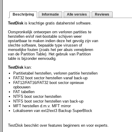
Beschrijving
Informatie
Alle versies
Reviews
TestDisk
is krachtige gratis dataherstel software.
Oorspronkelijk ontworpen om verloren partities te
herstellen en/of niet-bootable schijven weer
opstartbaar te maken indien deze het gevolg zijn van
slechte software, bepaalde type virussen of
menselijke fouten (zoals het per abuis verwijderen
van de Partition Table). Het gebruik van Partition
table is bijzonder eenvoudig.
TestDisk
kan:
Partitietabel herstellen, verloren partitie herstellen
FAT32 boot sector herstellen vanaf back-up
FAT12/FAT16/FAT32 boot sector opnieuw
opbouwen
FAT tabellen
NTFS boot sector herstellen
NTFS boot sector herstellen van back-up
MFT herstellen d.m.v. MFT mirror
Lokaliseren van ext2/ext3 Backup SuperBlock
TestDisk beschikt over features beginners en voor experts.