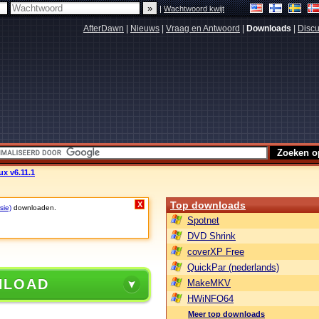
|
Wachtwoord kwijt
AfterDawn
|
Nieuws
|
Vraag en Antwoord
|
Downloads
|
Discu
ux v6.11.1
Top downloads
X
sie)
downloaden.
Spotnet
DVD Shrink
coverXP Free
QuickPar (nederlands)
NLOAD
MakeMKV
HWiNFO64
Meer top downloads