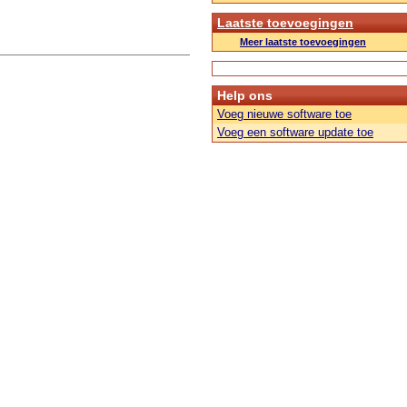
Laatste toevoegingen
Meer laatste toevoegingen
Help ons
Voeg nieuwe software toe
Voeg een software update toe