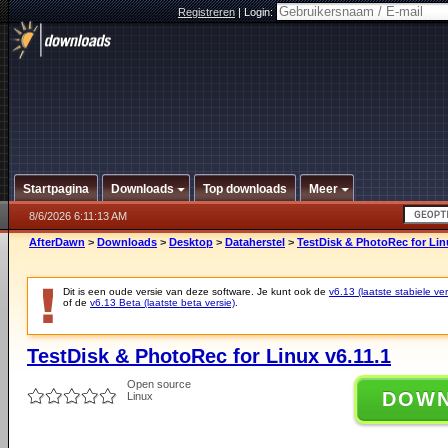
Registreren
|
Login:
Startpagina
Downloads
Top downloads
Meer
8/6/2026 6:11:13 AM
AfterDawn
>
Downloads
>
Desktop
>
Dataherstel
>
TestDisk & PhotoRec for Lin
Dit is een oude versie van deze software. Je kunt ook de
v6.13 (laatste stabiele ver
of de
v6.13 Beta (laatste beta versie)
.
TestDisk & PhotoRec for Linux v6.11.1
Open source
DOW
Linux