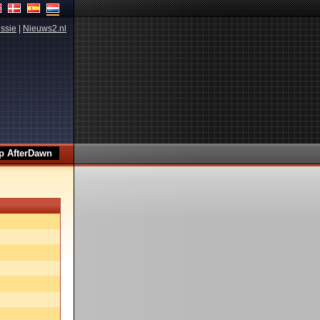
ssie
|
Nieuws2.nl