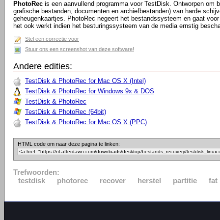
PhotoRec
is een aanvullend programma voor TestDisk. Ontworpen om be
grafische bestanden, documenten en archiefbestanden) van harde schij
geheugenkaartjes. PhotoRec negeert het bestandssysteem en gaat voor 
het ook werkt indien het besturingssysteem van de media ernstig bescha
Stel een correctie voor
Stuur ons een screenshot van deze software!
Andere edities:
TestDisk & PhotoRec for Mac OS X (Intel)
TestDisk & PhotoRec for Windows 9x & DOS
TestDisk & PhotoRec
TestDisk & PhotoRec (64bit)
TestDisk & PhotoRec for Mac OS X (PPC)
HTML code om naar deze pagina te linken:
Trefwoorden:
testdisk
photorec
recover
herstel
partitie
fat