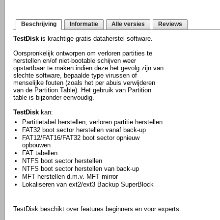
Beschrijving
Informatie
Alle versies
Reviews
TestDisk
is krachtige gratis dataherstel software.
Oorspronkelijk ontworpen om verloren partities te
herstellen en/of niet-bootable schijven weer
opstartbaar te maken indien deze het gevolg zijn van
slechte software, bepaalde type virussen of
menselijke fouten (zoals het per abuis verwijderen
van de Partition Table). Het gebruik van Partition
table is bijzonder eenvoudig.
TestDisk
kan:
Partitietabel herstellen, verloren partitie herstellen
FAT32 boot sector herstellen vanaf back-up
FAT12/FAT16/FAT32 boot sector opnieuw
opbouwen
FAT tabellen
NTFS boot sector herstellen
NTFS boot sector herstellen van back-up
MFT herstellen d.m.v. MFT mirror
Lokaliseren van ext2/ext3 Backup SuperBlock
TestDisk beschikt over features beginners en voor experts.