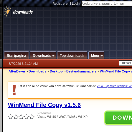
Registreren
|
Login:
Startpagina
Downloads
Top downloads
Meer
8/7/2026 6:21:24 AM
AfterDawn
>
Downloads
>
Desktop
>
Bestandsmanagers
>
WinMend File Copy v
Dit is een oude versie van deze software. Je kunt ook de
v2.4.0 (laatste stabiele ve
WinMend File Copy v1.5.6
Freeware
DOW
Vista / Win10 / Win7 / Win8 / WinXP