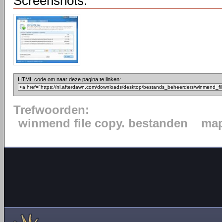
Screenshots:
HTML code om naar deze pagina te linken:
Trefwoorden:
winmend file copy. bestanden
ma