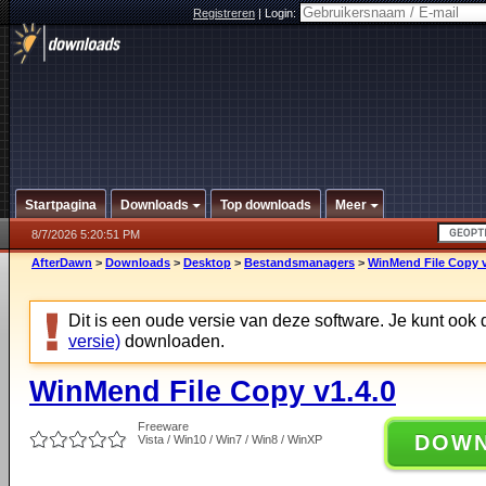
Registreren
|
Login:
Startpagina
Downloads
Top downloads
Meer
8/7/2026 5:20:51 PM
AfterDawn
>
Downloads
>
Desktop
>
Bestandsmanagers
>
WinMend File Copy v
Dit is een oude versie van deze software. Je kunt ook
versie)
downloaden.
WinMend File Copy v1.4.0
Freeware
DOW
Vista / Win10 / Win7 / Win8 / WinXP