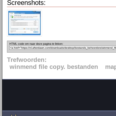
Screenshots:
HTML code om naar deze pagina te linken:
Trefwoorden:
winmend file copy. bestanden
ma