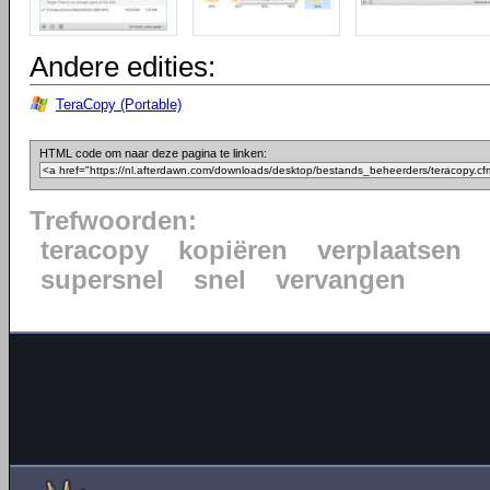
Andere edities:
TeraCopy (Portable)
HTML code om naar deze pagina te linken:
Trefwoorden:
teracopy
kopiëren
verplaatsen
supersnel
snel
vervangen