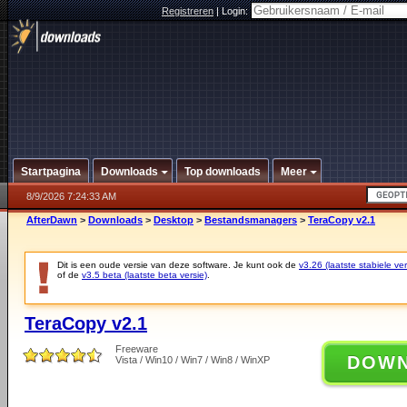
Registreren
|
Login:
Startpagina
Downloads
Top downloads
Meer
8/9/2026 7:24:33 AM
AfterDawn
>
Downloads
>
Desktop
>
Bestandsmanagers
>
TeraCopy v2.1
Dit is een oude versie van deze software. Je kunt ook de
v3.26 (laatste stabiele ver
of de
v3.5 beta (laatste beta versie)
.
TeraCopy v2.1
Freeware
DOW
Vista / Win10 / Win7 / Win8 / WinXP