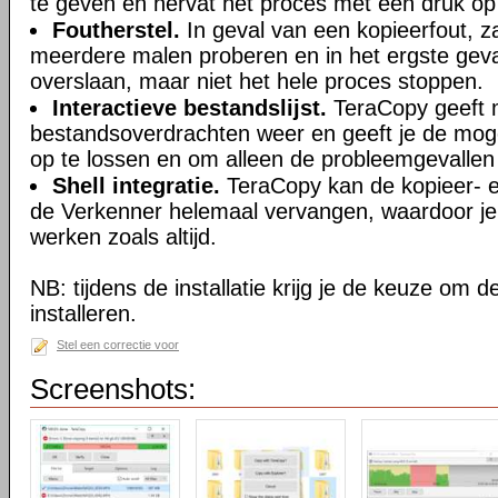
te geven en hervat het proces met één druk op
Foutherstel.
In geval van een kopieerfout, z
meerdere malen proberen en in het ergste geva
overslaan, maar niet het hele proces stoppen.
Interactieve bestandslijst.
TeraCopy geeft m
bestandsoverdrachten weer en geeft je de moge
op te lossen en om alleen de probleemgevallen
Shell integratie.
TeraCopy kan de kopieer- e
de Verkenner helemaal vervangen, waardoor je
werken zoals altijd.
NB: tijdens de installatie krijg je de keuze om d
installeren.
Stel een correctie voor
Screenshots: