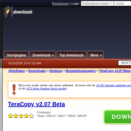
Registreren
|
Login:
Startpagina
Downloads
Top downloads
Meer
8/10/2026 10:47:52 AM
AfterDawn
>
Downloads
>
Desktop
>
Bestandsmanagers
>
TeraCopy v2.07 Beta
Dit is een oude versie van deze software. Je kunt ook de
v3.26 (laatste stabiele ver
of de
v3.5 beta (laatste beta versie)
.
TeraCopy v2.07 Beta
Freeware
DOW
Vista / Win10 / Win7 / Win8 / WinXP