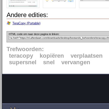
Andere edities:
TeraCopy (Portable)
HTML code om naar deze pagina te linken:
Trefwoorden:
teracopy
kopiëren
verplaatsen
supersnel
snel
vervangen