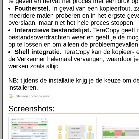
te geven en hervat het proces met één druk op
Foutherstel.
In geval van een kopieerfout, z
meerdere malen proberen en in het ergste geva
overslaan, maar niet het hele proces stoppen.
Interactieve bestandslijst.
TeraCopy geeft m
bestandsoverdrachten weer en geeft je de moge
op te lossen en om alleen de probleemgevallen
Shell integratie.
TeraCopy kan de kopieer- e
de Verkenner helemaal vervangen, waardoor je
werken zoals altijd.
NB: tijdens de installatie krijg je de keuze om d
installeren.
Stel een correctie voor
Screenshots: