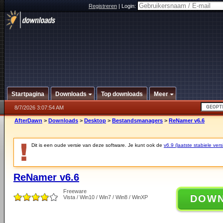
Registreren
|
Login:
Startpagina
Downloads
Top downloads
Meer
8/7/2026 3:07:54 AM
AfterDawn
>
Downloads
>
Desktop
>
Bestandsmanagers
>
ReNamer v6.6
Dit is een oude versie van deze software. Je kunt ook de
v6.9 (laatste stabiele vers
ReNamer v6.6
Freeware
DOW
Vista / Win10 / Win7 / Win8 / WinXP