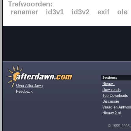
Trefwoorden:
renamer
id3v1
id3v2
exif
ole
Sections:
Nieuws
Over AfterDawn
Downloads
Feedback
Top Downloads
Discussie
Vraag en Antwoo
Nieuws2.nl
© 1999-2026