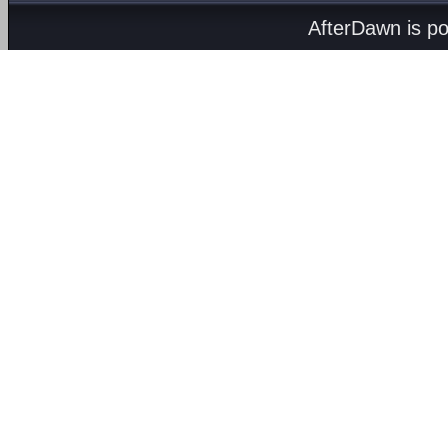
AfterDawn is p