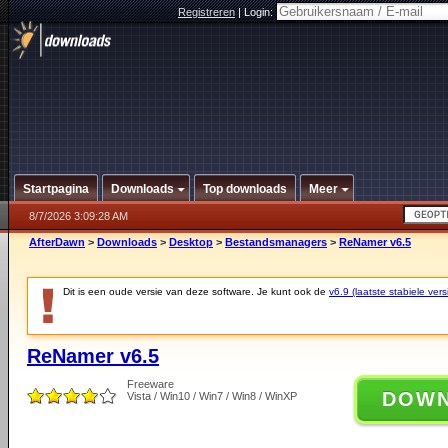
Registreren
|
Login:
Startpagina
Downloads
Top downloads
Meer
8/7/2026 3:09:28 AM
AfterDawn
>
Downloads
>
Desktop
>
Bestandsmanagers
>
ReNamer v6.5
Dit is een oude versie van deze software. Je kunt ook de
v6.9 (laatste stabiele vers
ReNamer v6.5
Freeware
DOW
Vista / Win10 / Win7 / Win8 / WinXP