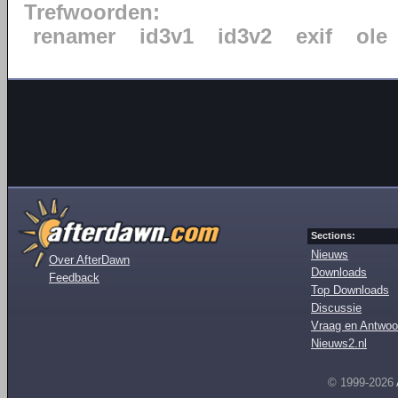
Trefwoorden:
renamer
id3v1
id3v2
exif
ole
Sections:
Nieuws
Over AfterDawn
Downloads
Feedback
Top Downloads
Discussie
Vraag en Antwoo
Nieuws2.nl
© 1999-2026