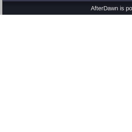
AfterDawn is p