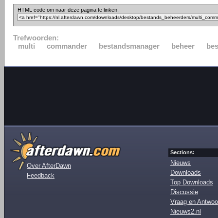
HTML code om naar deze pagina te linken:
Trefwoorden:
multi
commander
bestandsmanager
beheer
be
Sections:
Nieuws
Over AfterDawn
Downloads
Feedback
Top Downloads
Discussie
Vraag en Antwoo
Nieuws2.nl