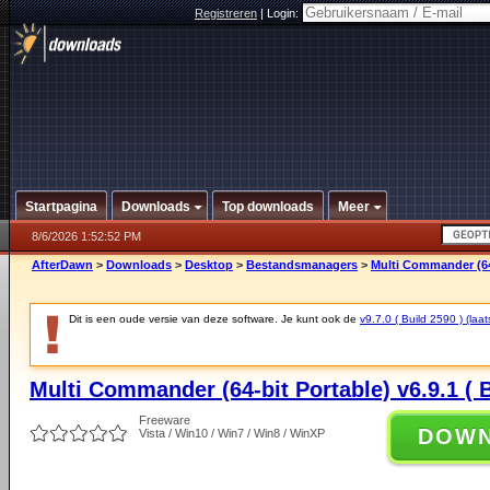
Registreren
|
Login:
Startpagina
Downloads
Top downloads
Meer
8/6/2026 1:52:52 PM
AfterDawn
>
Downloads
>
Desktop
>
Bestandsmanagers
>
Multi Commander (64-
Dit is een oude versie van deze software. Je kunt ook de
v9.7.0 ( Build 2590 ) (laat
Multi Commander (64-bit Portable) v6.9.1 ( B
Freeware
DOW
Vista / Win10 / Win7 / Win8 / WinXP