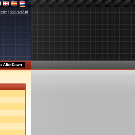
ssie
|
Nieuws2.nl