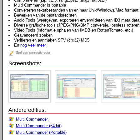
Comprimeren (Zip, 7Zip, tar,gz,bz2, tar.gz, tar.bz2 )
Multi Commander is portable
Converteren tekstbestanden van en naar Unix/Windows/Mac formaat
Bewerken van de bestandsrechten
Audio Tools (weergeven, exporteren enverwijderen van ID3 meta dat
Diverse grafische tools (JPEG/PNG/BMP conversie, lossless roteren 
Video Tools (informatie ophalen van IMDB en RottenTomato, etc.)
Geavanceerd zoeken
Verifieren en aanmaken SFV (crc32) MD5
En
nog veel meer
Stel een correctie voor
Screenshots:
Andere edities:
Multi Commander
Multi Commander (64-bit)
Multi Commander (Portable)