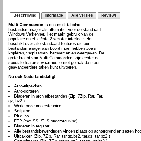
Beschrijving
Informatie
Alle versies
Reviews
Multi Commander
is een multi-tabblad
bestandsmanager als alternatief voor de standaard
Windows Verkenner. Het maakt gebruik van de
populaire en efficiënte 2-venster interface. Het
beschikt over alle standaard features die een
bestandsmanager aan boord moet hebben zoals
kopiëren, verplaatsen, hernoemen en weergeven. De
grote kracht van Multi Commanders zijn echter de
speciale features waarmee je met gemak de meer
geavanceerdere taken kunt uitvoeren.
Nu ook Nederlandstalig!
Auto-uitpakken
Auto-sorteren
Bladeren in archiefbestanden (Zip, 7Zip, Rar, Tar,
gz, bz2 )
Workspace ondersteuning
Scripting
Plug-ins
FTP (met SSL/TLS ondersteuning)
Bladeren in register
Alle bestandsbewerkingen vinden plaats op achtergrond en zetten hoo
Uitpakken (Zip, 7Zip, Rar, tar,gz,bz2, tar.gz, tar.bz2 )