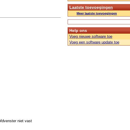
Laatste toevoegingen
Meer laatste toevoegingen
Help ons
Voeg nieuwe software toe
Voeg een software update toe
fdvenster niet vast