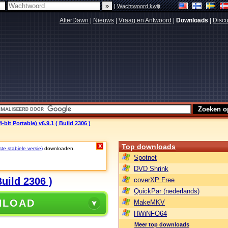
|
Wachtwoord kwijt
AfterDawn
|
Nieuws
|
Vraag en Antwoord
|
Downloads
|
Discu
bit Portable) v6.9.1 ( Build 2306 )
Top downloads
X
ste stabiele versie)
downloaden.
Spotnet
DVD Shrink
uild 2306 )
coverXP Free
QuickPar (nederlands)
NLOAD
MakeMKV
HWiNFO64
Meer top downloads