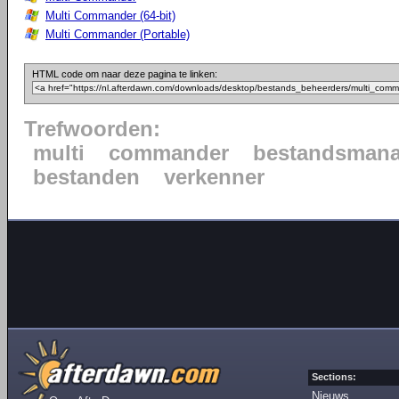
Multi Commander (64-bit)
Multi Commander (Portable)
HTML code om naar deze pagina te linken:
Trefwoorden:
multi
commander
bestandsmana
bestanden
verkenner
Sections:
Nieuws