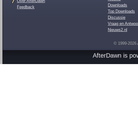
Over AfterDawn
Downloads
Feedback
Top Downloads
Discussie
Vraag en Antwoo
Nieuws2.nl
© 1999-2026
AfterDawn is p