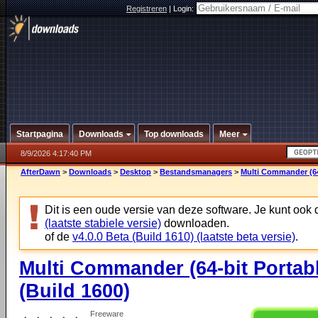
Registreren
|
Login:
Startpagina
Downloads
Top downloads
Meer
8/9/2026 4:17:40 PM
AfterDawn
>
Downloads
>
Desktop
>
Bestandsmanagers
>
Multi Commander (64-
Dit is een oude versie van deze software. Je kunt ook
(laatste stabiele versie)
downloaden.
of de
v4.0.0 Beta (Build 1610) (laatste beta versie)
.
Multi Commander (64-bit Portabl
(Build 1600)
Freeware