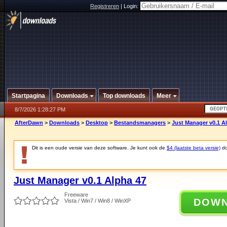
Registreren
|
Login:
Startpagina
Downloads
Top downloads
Meer
8/7/2026 1:28:27 PM
AfterDawn
>
Downloads
>
Desktop
>
Bestandsmanagers
>
Just Manager v0.1 A
Dit is een oude versie van deze software. Je kunt ook de
$4 (laatste beta versie)
do
Just Manager v0.1 Alpha 47
Freeware
DOW
Vista / Win7 / Win8 / WinXP