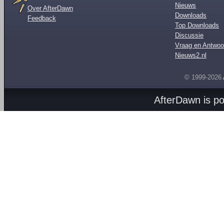
Nieuws
Over AfterDawn
Downloads
Feedback
Top Downloads
Discussie
Vraag en Antwoo
Nieuws2.nl
© 1999-2026
AfterDawn is p