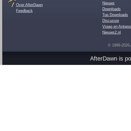
Nieuws
Over AfterDawn
Downloads
Feedback
Top Downloads
Discussie
Vraag en Antwoo
Nieuws2.nl
© 1999-2026
AfterDawn is p