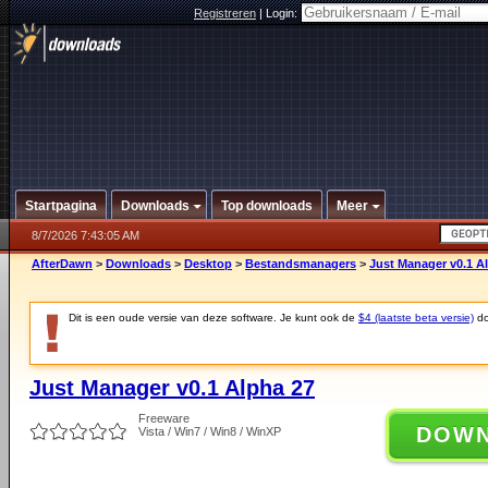
Registreren
|
Login:
Startpagina
Downloads
Top downloads
Meer
8/7/2026 7:43:05 AM
AfterDawn
>
Downloads
>
Desktop
>
Bestandsmanagers
>
Just Manager v0.1 A
Dit is een oude versie van deze software. Je kunt ook de
$4 (laatste beta versie)
do
Just Manager v0.1 Alpha 27
Freeware
DOW
Vista / Win7 / Win8 / WinXP