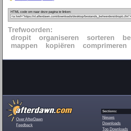
HTML code om naar deze pagina te linken:
Trefwoorden:
dropit
organiseren
sorteren
be
mappen
kopiëren
comprimeren
Sections:
Nieuws
Over AfterDawn
Downloads
Feedback
Top Downloads