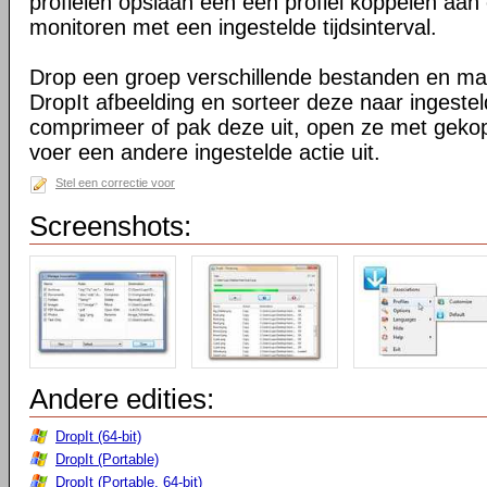
profielen opslaan een een profiel koppelen a
monitoren met een ingestelde tijdsinterval.
Drop een groep verschillende bestanden en m
DropIt afbeelding en sorteer deze naar ingest
comprimeer of pak deze uit, open ze met geko
voer een andere ingestelde actie uit.
Stel een correctie voor
Screenshots:
Andere edities:
DropIt (64-bit)
DropIt (Portable)
DropIt (Portable, 64-bit)