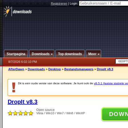
Registreren
|
Login:
Startpagina
Downloads
Top downloads
Meer
8/7/2026 6:02:10 PM
AfterDawn
>
Downloads
>
Desktop
>
Bestandsmanagers
>
DropIt v8.3
Dit is een oude versie van deze software. Je kunt ook de
v8.5.1 (laatste stabiele ve
DropIt v8.3
Open source
DOW
Vista / Win10 / Win7 / Win8 / WinXP