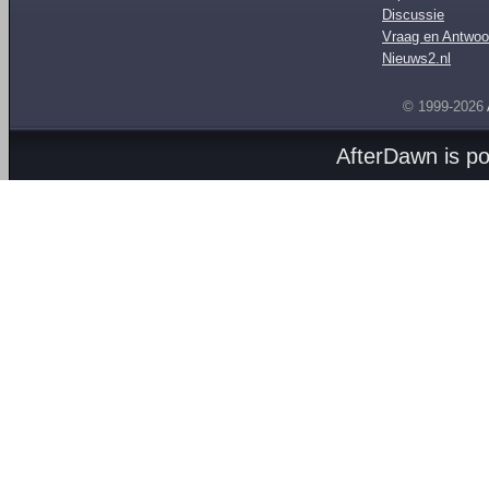
Discussie
Vraag en Antwoo
Nieuws2.nl
© 1999-2026
AfterDawn is p