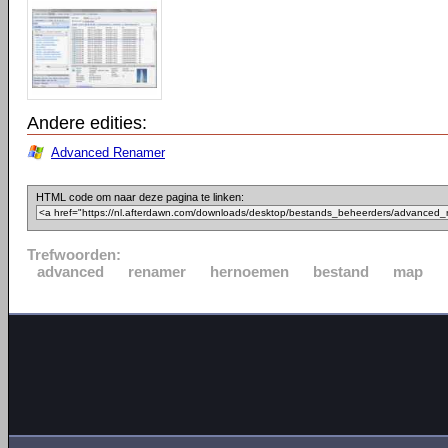
Andere edities:
Advanced Renamer
HTML code om naar deze pagina te linken:
Trefwoorden:
advanced
renamer
hernoemen
bestand
map