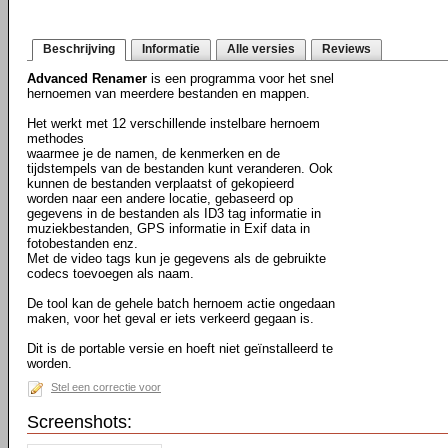
Beschrijving
Informatie
Alle versies
Reviews
Advanced Renamer
is een programma voor het snel
hernoemen van meerdere bestanden en mappen.
Het werkt met 12 verschillende instelbare hernoem
methodes
waarmee je de namen, de kenmerken en de
tijdstempels van de bestanden kunt veranderen. Ook
kunnen de bestanden verplaatst of gekopieerd
worden naar een andere locatie, gebaseerd op
gegevens in de bestanden als ID3 tag informatie in
muziekbestanden, GPS informatie in Exif data in
fotobestanden enz.
Met de video tags kun je gegevens als de gebruikte
codecs toevoegen als naam.
De tool kan de gehele batch hernoem actie ongedaan
maken, voor het geval er iets verkeerd gegaan is.
Dit is de portable versie en hoeft niet geïnstalleerd te
worden.
Stel een correctie voor
Screenshots: