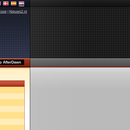
ssie
|
Nieuws2.nl