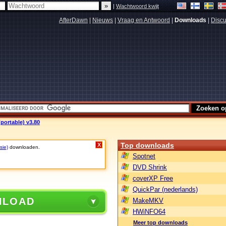
|
Wachtwoord kwijt
AfterDawn
|
Nieuws
|
Vraag en Antwoord
|
Downloads
|
Discu
ortable) v3.80
Top downloads
X
sie)
downloaden.
Spotnet
DVD Shrink
coverXP Free
QuickPar (nederlands)
NLOAD
MakeMKV
HWiNFO64
Meer top downloads