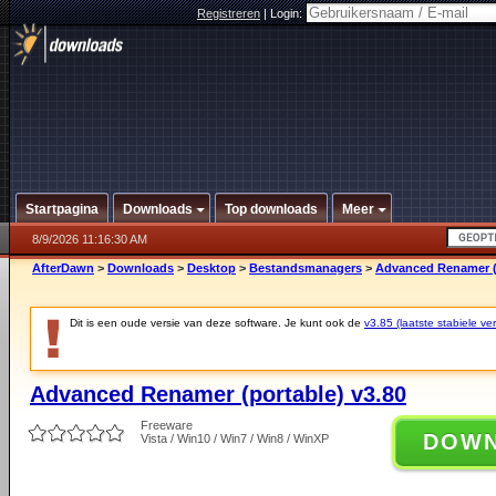
Registreren
|
Login:
Startpagina
Downloads
Top downloads
Meer
8/9/2026 11:16:30 AM
AfterDawn
>
Downloads
>
Desktop
>
Bestandsmanagers
>
Advanced Renamer (p
Dit is een oude versie van deze software. Je kunt ook de
v3.85 (laatste stabiele ver
Advanced Renamer (portable) v3.80
Freeware
DOW
Vista / Win10 / Win7 / Win8 / WinXP