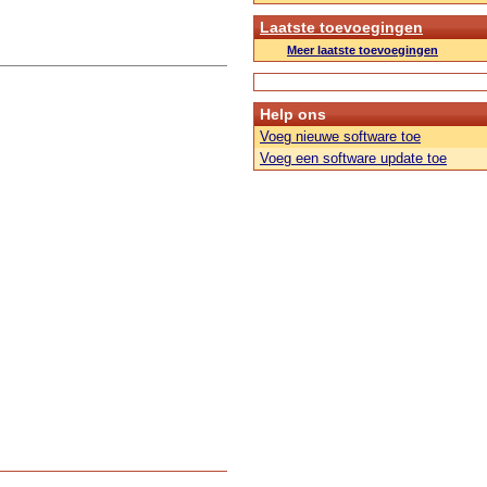
Laatste toevoegingen
Meer laatste toevoegingen
Help ons
Voeg nieuwe software toe
Voeg een software update toe