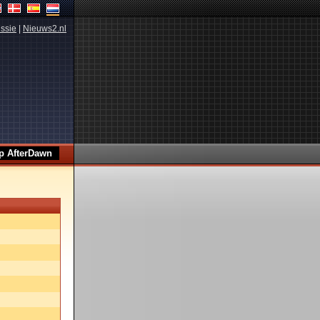
ssie
|
Nieuws2.nl