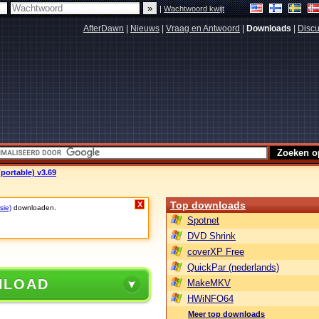
|
Wachtwoord kwijt
AfterDawn
|
Nieuws
|
Vraag en Antwoord
|
Downloads
|
Discu
ortable) v3.69
Top downloads
X
sie)
downloaden.
Spotnet
DVD Shrink
coverXP Free
QuickPar (nederlands)
NLOAD
MakeMKV
HWiNFO64
Meer top downloads