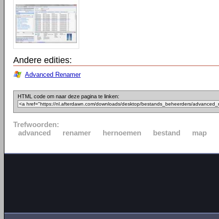
Andere edities:
Advanced Renamer
HTML code om naar deze pagina te linken:
Trefwoorden:
advanced
renamer
hernoemen
bestand
map