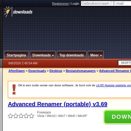
Registreren
|
Login:
Startpagina
Downloads
Top downloads
Meer
8/8/2026 2:45:54 AM
AfterDawn
>
Downloads
>
Desktop
>
Bestandsmanagers
>
Advanced Renamer (p
Dit is een oude versie van deze software. Je kunt ook de
v3.85 (laatste stabiele ver
Advanced Renamer (portable) v3.69
Freeware
DOW
Vista / Win10 / Win7 / Win8 / WinXP