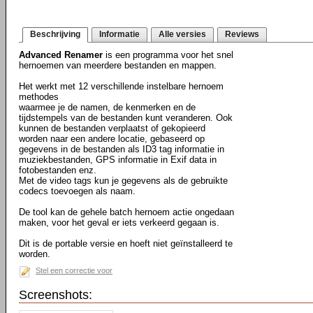
Beschrijving
Informatie
Alle versies
Reviews
Advanced Renamer
is een programma voor het snel
hernoemen van meerdere bestanden en mappen.
Het werkt met 12 verschillende instelbare hernoem
methodes
waarmee je de namen, de kenmerken en de
tijdstempels van de bestanden kunt veranderen. Ook
kunnen de bestanden verplaatst of gekopieerd
worden naar een andere locatie, gebaseerd op
gegevens in de bestanden als ID3 tag informatie in
muziekbestanden, GPS informatie in Exif data in
fotobestanden enz.
Met de video tags kun je gegevens als de gebruikte
codecs toevoegen als naam.
De tool kan de gehele batch hernoem actie ongedaan
maken, voor het geval er iets verkeerd gegaan is.
Dit is de portable versie en hoeft niet geïnstalleerd te
worden.
Stel een correctie voor
Screenshots: