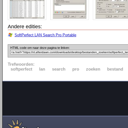
Andere edities:
SoftPerfect LAN Search Pro Portable
HTML code om naar deze pagina te linken:
Trefwoorden:
softperfect
lan
search
pro
zoeken
bestand