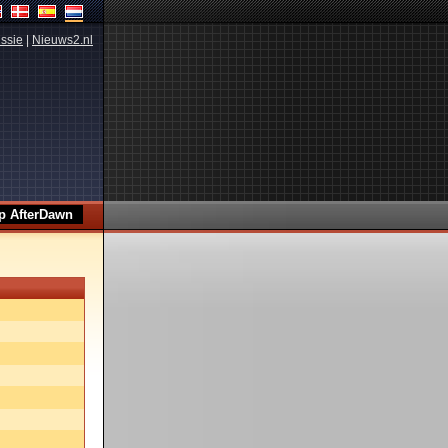
ssie
|
Nieuws2.nl