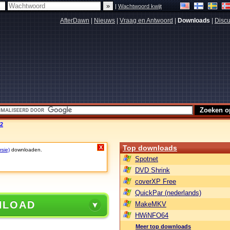
|
Wachtwoord kwijt
AfterDawn
|
Nieuws
|
Vraag en Antwoord
|
Downloads
|
Discu
.2
Top downloads
X
rsie)
downloaden.
Spotnet
DVD Shrink
coverXP Free
QuickPar (nederlands)
NLOAD
MakeMKV
HWiNFO64
Meer top downloads