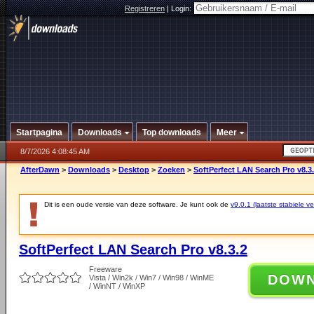
Registreren
|
Login:
Startpagina
Downloads
Top downloads
Meer
8/7/2026 4:08:45 AM
AfterDawn
>
Downloads
>
Desktop
>
Zoeken
>
SoftPerfect LAN Search Pro v8.3
Dit is een oude versie van deze software. Je kunt ook de
v9.0.1 (laatste stabiele ve
SoftPerfect LAN Search Pro v8.3.2
Freeware
DOW
Vista / Win2k / Win7 / Win98 / WinME
/ WinNT / WinXP