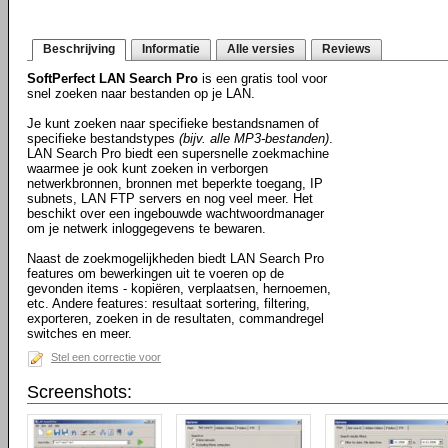
Beschrijving
Informatie
Alle versies
Reviews
SoftPerfect LAN Search Pro
is een gratis tool voor
snel zoeken naar bestanden op je LAN.
Je kunt zoeken naar specifieke bestandsnamen of
specifieke bestandstypes
(bijv. alle MP3-bestanden)
.
LAN Search Pro biedt een supersnelle zoekmachine
waarmee je ook kunt zoeken in verborgen
netwerkbronnen, bronnen met beperkte toegang, IP
subnets, LAN FTP servers en nog veel meer. Het
beschikt over een ingebouwde wachtwoordmanager
om je netwerk inloggegevens te bewaren.
Naast de zoekmogelijkheden biedt LAN Search Pro
features om bewerkingen uit te voeren op de
gevonden items - kopiëren, verplaatsen, hernoemen,
etc. Andere features: resultaat sortering, filtering,
exporteren, zoeken in de resultaten, commandregel
switches en meer.
Stel een correctie voor
Screenshots: