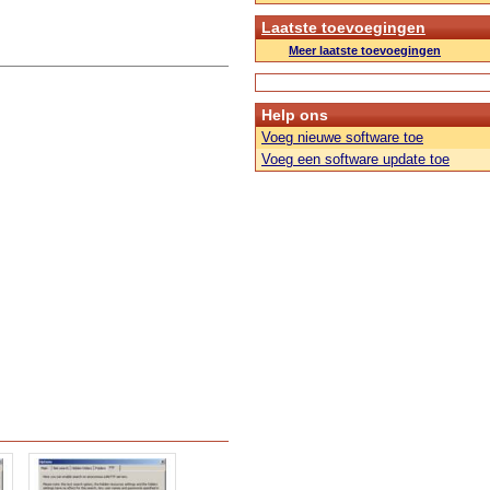
Laatste toevoegingen
Meer laatste toevoegingen
Help ons
Voeg nieuwe software toe
Voeg een software update toe