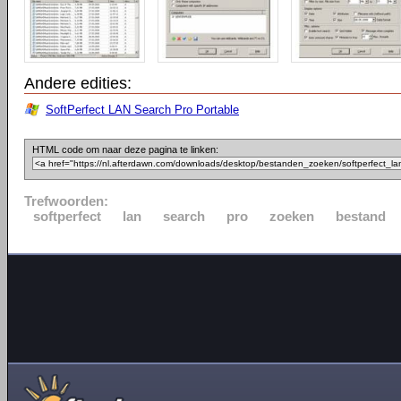
Andere edities:
SoftPerfect LAN Search Pro Portable
HTML code om naar deze pagina te linken:
Trefwoorden:
softperfect
lan
search
pro
zoeken
bestand