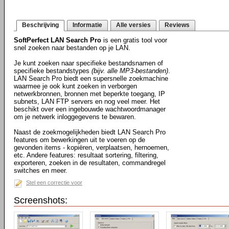
Beschrijving
Informatie
Alle versies
Reviews
SoftPerfect LAN Search Pro
is een gratis tool voor
snel zoeken naar bestanden op je LAN.
Je kunt zoeken naar specifieke bestandsnamen of
specifieke bestandstypes
(bijv. alle MP3-bestanden)
.
LAN Search Pro biedt een supersnelle zoekmachine
waarmee je ook kunt zoeken in verborgen
netwerkbronnen, bronnen met beperkte toegang, IP
subnets, LAN FTP servers en nog veel meer. Het
beschikt over een ingebouwde wachtwoordmanager
om je netwerk inloggegevens te bewaren.
Naast de zoekmogelijkheden biedt LAN Search Pro
features om bewerkingen uit te voeren op de
gevonden items - kopiëren, verplaatsen, hernoemen,
etc. Andere features: resultaat sortering, filtering,
exporteren, zoeken in de resultaten, commandregel
switches en meer.
Stel een correctie voor
Screenshots: