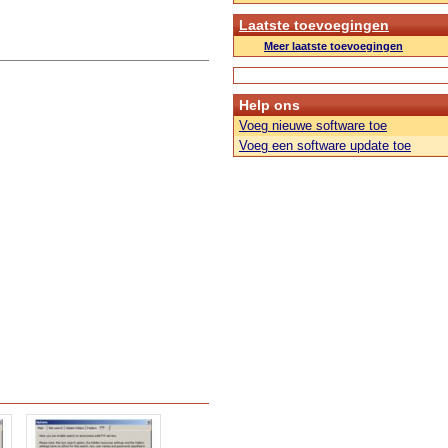
Laatste toevoegingen
Meer laatste toevoegingen
Help ons
Voeg nieuwe software toe
Voeg een software update toe