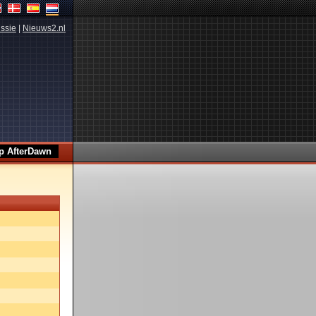
ssie
|
Nieuws2.nl