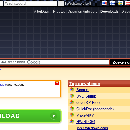
|
Wachtwoord kwijt
AfterDawn
|
Nieuws
|
Vraag en Antwoord
|
Downloads
|
Discu
.1
Top downloads
X
rsie)
downloaden.
Spotnet
DVD Shrink
coverXP Free
QuickPar (nederlands)
NLOAD
MakeMKV
HWiNFO64
Meer top downloads