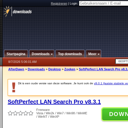
Registreren
|
Login:
Startpagina
Downloads
Top downloads
Meer
8/7/2026 5:06:01 AM
AfterDawn
>
Downloads
>
Desktop
>
Zoeken
>
SoftPerfect LAN Search Pro v8.3
Dit is een oude versie van deze software. Je kunt ook de
v9.0.1 (laatste stabiele ve
SoftPerfect LAN Search Pro v8.3.1
Freeware
DOW
Vista / Win2k / Win7 / Win98 / WinME
/ WinNT / WinXP