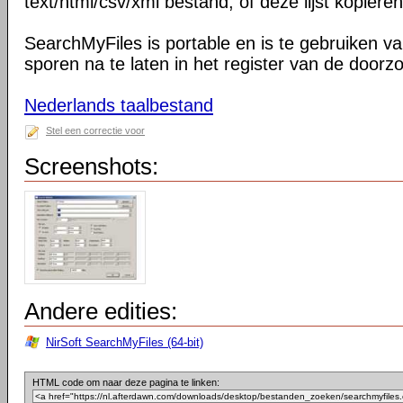
text/html/csv/xml bestand, of deze lijst kopiëre
SearchMyFiles is portable en is te gebruiken v
sporen na te laten in het register van de doorz
Nederlands taalbestand
Stel een correctie voor
Screenshots:
Andere edities:
NirSoft SearchMyFiles (64-bit)
HTML code om naar deze pagina te linken: