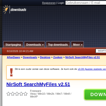
Registreren
|
Login:
Startpagina
Downloads
Top downloads
Meer
8/10/2026 10:44:21 AM
AfterDawn
>
Downloads
>
Desktop
>
Zoeken
>
NirSoft SearchMyFiles v2.51
Dit is een oude versie van deze software. Je kunt ook de
v3.06 (laatste stabiele ver
NirSoft SearchMyFiles v2.51
Freeware
DOW
Vista / Win10 / Win2k / Win7 / Win8 /
WinXP