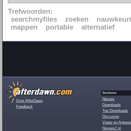
Trefwoorden:
searchmyfiles
zoeken
nauwkeur
mappen
portable
alternatief
Sections:
Nieuws
Over AfterDawn
Downloads
Feedback
Top Downloads
Discussie
Vraag en Antwoo
Nieuws2.nl