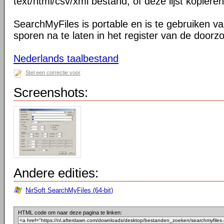
text/html/csv/xml bestand, of deze lijst kopiëre
SearchMyFiles is portable en is te gebruiken v
sporen na te laten in het register van de doorz
Nederlands taalbestand
Stel een correctie voor
Screenshots:
Andere edities:
NirSoft SearchMyFiles (64-bit)
HTML code om naar deze pagina te linken: