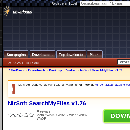
Registreren
|
Login:
Startpagina
Downloads
Top downloads
Meer
8/7/2026 11:45:17 AM
AfterDawn
>
Downloads
>
Desktop
>
Zoeken
>
NirSoft SearchMyFiles v1.76
Dit is een oude versie van deze software. Je kunt ook de
v3.06 (laatste stabiele ver
NirSoft SearchMyFiles v1.76
Freeware
DOW
Vista / Win10 / Win2k / Win7 / Win8 /
WinXP