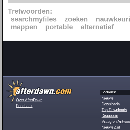
Trefwoorden:
searchmyfiles
zoeken
nauwkeur
mappen
portable
alternatief
Sections:
Nieuws
Over AfterDawn
Downloads
Feedback
Top Downloads
Discussie
Vraag en Antwoo
Nieuws2.nl