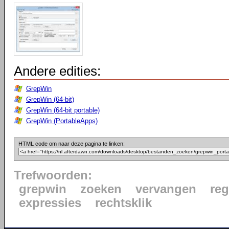
Andere edities:
GrepWin
GrepWin (64-bit)
GrepWin (64-bit portable)
GrepWin (PortableApps)
HTML code om naar deze pagina te linken:
Trefwoorden:
grepwin
zoeken
vervangen
reg
expressies
rechtsklik