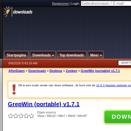
Registreren
|
Login:
Startpagina
Downloads
Top downloads
Meer
8/8/2026 9:43:16 AM
AfterDawn
>
Downloads
>
Desktop
>
Zoeken
>
GrepWin (portable) v1.7.1
Dit is een oude versie van deze software. Je kunt ook de
v2.0.3 (laatste stabiele ve
GrepWin (portable) v1.7.1
Open source
DOW
Vista / Win10 / Win7 / Win8 / WinXP