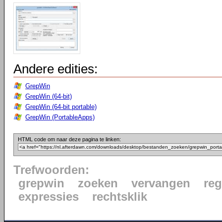
Andere edities:
GrepWin
GrepWin (64-bit)
GrepWin (64-bit portable)
GrepWin (PortableApps)
HTML code om naar deze pagina te linken:
Trefwoorden:
grepwin
zoeken
vervangen
reg
expressies
rechtsklik