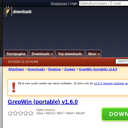
Registreren
|
Login:
Startpagina
Downloads
Top downloads
Meer
8/7/2026 11:22:44 AM
AfterDawn
>
Downloads
>
Desktop
>
Zoeken
>
GrepWin (portable) v1.6.0
Dit is een oude versie van deze software. Je kunt ook de
v2.0.3 (laatste stabiele ve
GrepWin (portable) v1.6.0
Open source
DOW
Vista / Win10 / Win7 / Win8 / WinXP