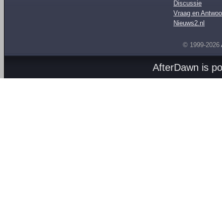
Discussie
Vraag en Antwoo
Nieuws2.nl
© 1999-2026
AfterDawn is p