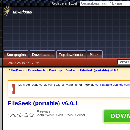
Registreren
|
Login:
Startpagina
Downloads
Top downloads
Meer
8/6/2026 10:46:17 PM
AfterDawn
>
Downloads
>
Desktop
>
Zoeken
>
FileSeek (portable) v6.0.1
Dit is een oude versie van deze software. Je kunt ook de
v6.4 (laatste stabiele vers
FileSeek (portable) v6.0.1
Freeware
DOW
Vista / Win10 / Win7 / Win8 / WinXP