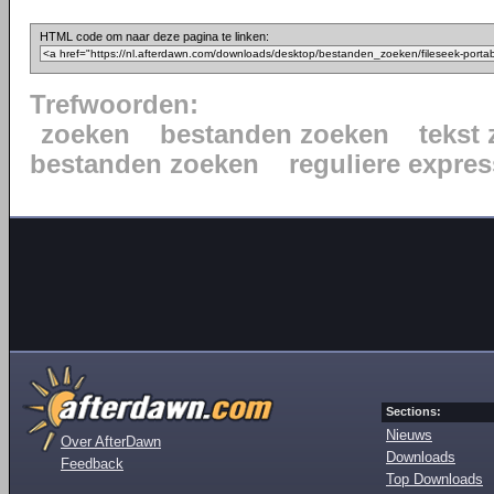
HTML code om naar deze pagina te linken:
Trefwoorden:
zoeken
bestanden zoeken
tekst
bestanden zoeken
reguliere expres
Sections:
Nieuws
Over AfterDawn
Downloads
Feedback
Top Downloads