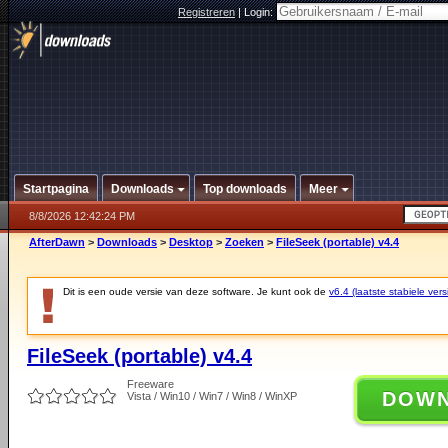
Registreren
|
Login:
Startpagina
Downloads
Top downloads
Meer
8/8/2026 12:42:24 PM
AfterDawn
>
Downloads
>
Desktop
>
Zoeken
>
FileSeek (portable) v4.4
Dit is een oude versie van deze software. Je kunt ook de
v6.4 (laatste stabiele vers
FileSeek (portable) v4.4
Freeware
DOW
Vista / Win10 / Win7 / Win8 / WinXP