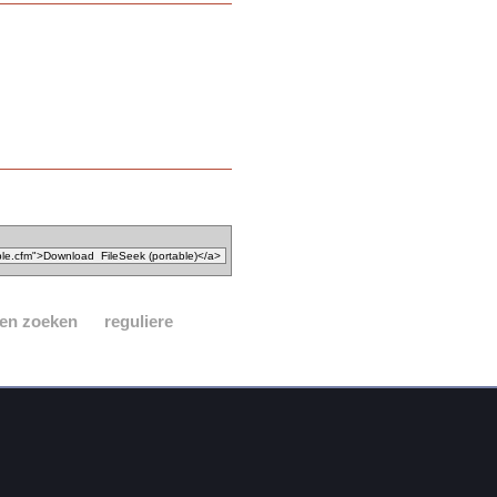
den zoeken
reguliere