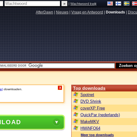
|
Wachtwoord kwijt
AfterDawn
|
Nieuws
|
Vraag en Antwoord
|
Downloads
|
Discu
Top downloads
X
ie)
downloaden.
Spotnet
DVD Shrink
coverXP Free
QuickPar (nederlands)
NLOAD
MakeMKV
HWiNFO64
Meer top downloads