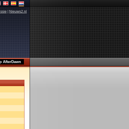
ssie
|
Nieuws2.nl