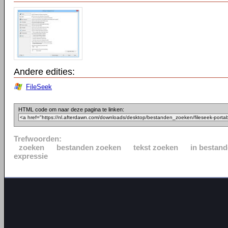
Andere edities:
FileSeek
HTML code om naar deze pagina te linken:
Trefwoorden:
zoeken
bestanden zoeken
tekst zoeken
in bestan
expressie