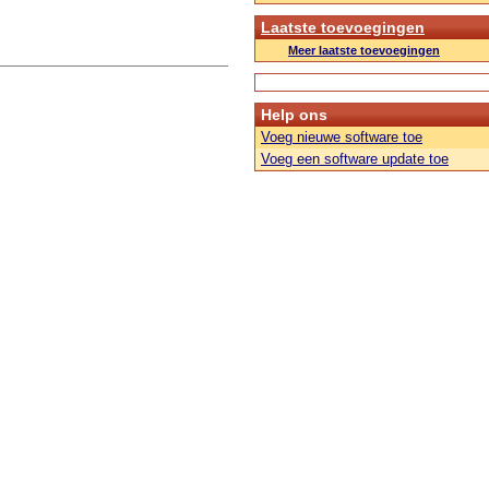
Laatste toevoegingen
Meer laatste toevoegingen
Help ons
Voeg nieuwe software toe
Voeg een software update toe