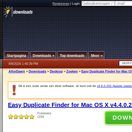
Registreren
|
Login:
Startpagina
Downloads
Top downloads
Meer
8/8/2026 1:45:39 PM
AfterDawn
>
Downloads
>
Desktop
>
Zoeken
>
Easy Duplicate Finder for Mac OS
Dit is een oude versie van deze software. Je kunt ook de
v4.6.0.352 (laatste stabie
Easy Duplicate Finder for Mac OS X v4.4.0.
Freeware
DOW
OSX