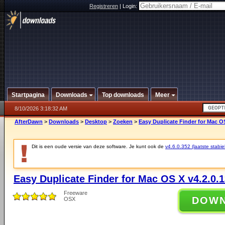
Registreren
|
Login:
Startpagina
Downloads
Top downloads
Meer
8/10/2026 3:18:32 AM
AfterDawn
>
Downloads
>
Desktop
>
Zoeken
>
Easy Duplicate Finder for Mac OS
Dit is een oude versie van deze software. Je kunt ook de
v4.6.0.352 (laatste stabie
Easy Duplicate Finder for Mac OS X v4.2.0.
Freeware
DOW
OSX