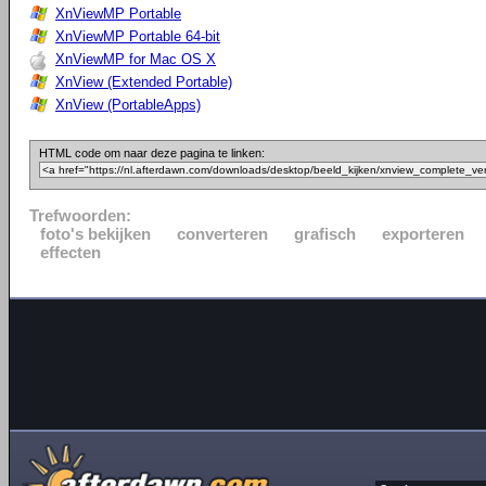
XnViewMP Portable
XnViewMP Portable 64-bit
XnViewMP for Mac OS X
XnView (Extended Portable)
XnView (PortableApps)
HTML code om naar deze pagina te linken:
Trefwoorden:
foto's bekijken
converteren
grafisch
exporteren
effecten