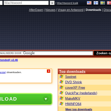
|
Wachtwoord kwijt
AfterDawn
|
Nieuws
|
Vraag en Antwoord
|
Downloads
|
Discu
tended) v2.46
Top downloads
X
ersie)
downloaden.
Spotnet
DVD Shrink
coverXP Free
QuickPar (nederlands)
NLOAD
MakeMKV
HWiNFO64
Meer top downloads