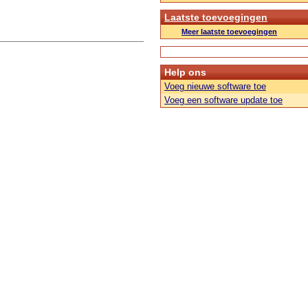
Laatste toevoegingen
Meer laatste toevoegingen
Help ons
Voeg nieuwe software toe
Voeg een software update toe