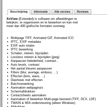
Beschrijving
Informatie
Alle versies
Reviews
XnView
(Extended) is software om afbeeldingen te
bekijken, te organiseren en te bewerken en kan met
meer dan 400 grafische formaten overweg.
Multipage TIFF, Animated GIF, Animated ICO
IPTC, EXIF metadata
EXIF auto rotatie
IPTC bewerking
Schalen, roteren, bijsnijden
Lossless roteren & bijsnijden (jpeg)
Aanpassen helederheid, contrast...
Auto levels, contrast
Het aantal kleuren aanpassen
Filters (blur, average, emboss, ...)
Effecten (lens, wave, ...)
Diashows met effecten
Batchverwerking
Aanmaken webpagina's
Schermafdrukken
Contactsheets aanmaken
Aanmaken of bewerken Multi-page bestand (TIFF, DCX, LDF)
TWAIN & WIA ondersteuning (alleen Windows)
Afdrukken