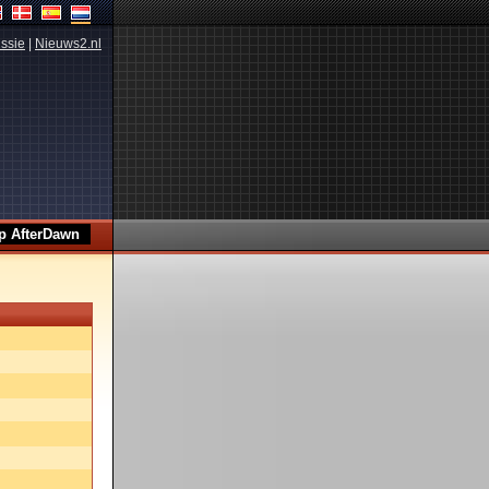
ssie
|
Nieuws2.nl