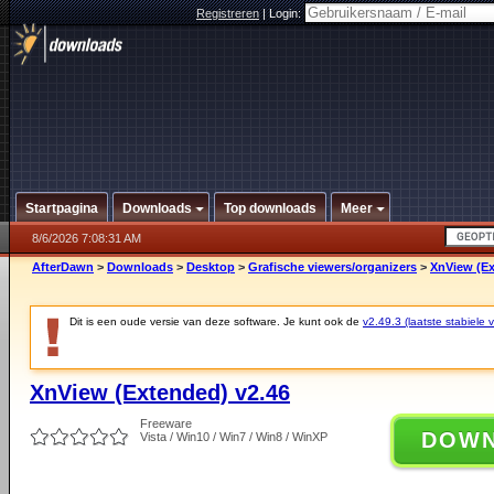
Registreren
|
Login:
Startpagina
Downloads
Top downloads
Meer
8/6/2026 7:08:31 AM
AfterDawn
>
Downloads
>
Desktop
>
Grafische viewers/organizers
>
XnView (Ex
Dit is een oude versie van deze software. Je kunt ook de
v2.49.3 (laatste stabiele v
XnView (Extended) v2.46
Freeware
DOW
Vista / Win10 / Win7 / Win8 / WinXP