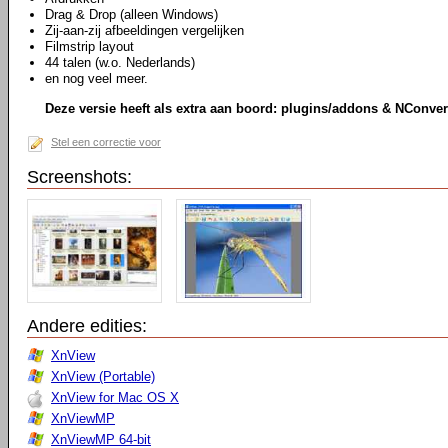
Drag & Drop (alleen Windows)
Zij-aan-zij afbeeldingen vergelijken
Filmstrip layout
44 talen (w.o. Nederlands)
en nog veel meer.
Deze versie heeft als extra aan boord: plugins/addons & NConver
Stel een correctie voor
Screenshots:
Andere edities:
XnView
XnView (Portable)
XnView for Mac OS X
XnViewMP
XnViewMP 64-bit