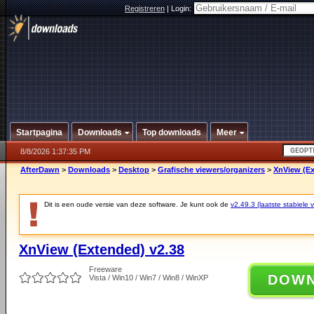
Registreren
|
Login:
Startpagina
Downloads
Top downloads
Meer
8/8/2026 1:37:35 PM
AfterDawn
>
Downloads
>
Desktop
>
Grafische viewers/organizers
>
XnView (Ex
Dit is een oude versie van deze software. Je kunt ook de
v2.49.3 (laatste stabiele v
XnView (Extended) v2.38
Freeware
DOW
Vista / Win10 / Win7 / Win8 / WinXP