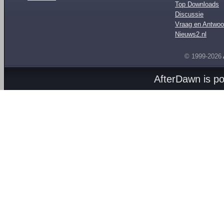
Top Downloads
Discussie
Vraag en Antwoo
Nieuws2.nl
© 1999-2026
AfterDawn is p