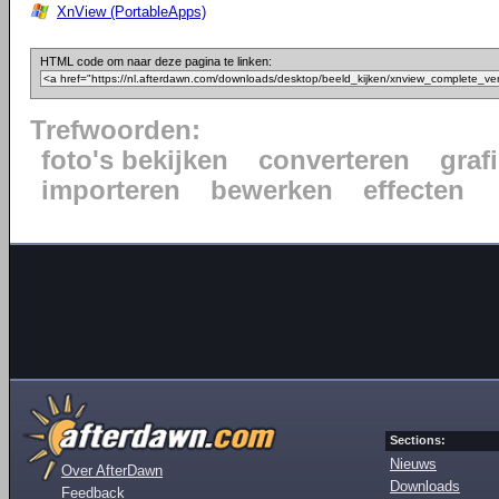
XnView (PortableApps)
HTML code om naar deze pagina te linken:
Trefwoorden:
foto's bekijken
converteren
graf
importeren
bewerken
effecten
Sections:
Nieuws
Over AfterDawn
Downloads
Feedback