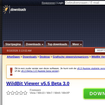
Registreren
|
Login:
Startpagina
Downloads
Top downloads
Meer
8/10/2026 3:13:02 AM
AfterDawn
>
Downloads
>
Desktop
>
Grafische viewers/organizers
>
WildBit Vie
Dit is een oude versie van deze software. Je kunt ook de
v6.3 (laatste stabiele vers
of de
v6.2 Alpha 1.0 (laatste beta versie)
.
WildBit Viewer v5.5 Beta 3.0
Freeware
DOW
Vista / Win10 / Win7 / Win8 / WinXP