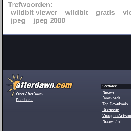
Trefwoorden:
wildbit viewer
wildbit
gratis
vi
jpeg
jpeg 2000
Sections:
Nieuws
Over AfterDawn
Downloads
Feedback
Top Downloads
Discussie
Vraag en Antwoo
Nieuws2.nl