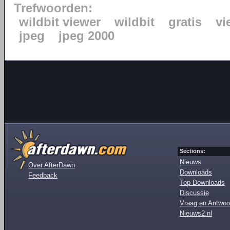
Trefwoorden:
wildbit viewer
wildbit
gratis
vi
jpeg
jpeg 2000
Sections:
Nieuws
Over AfterDawn
Downloads
Feedback
Top Downloads
Discussie
Vraag en Antwoo
Nieuws2.nl