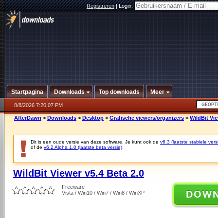
Registreren
|
Login:
Startpagina
Downloads
Top downloads
Meer
8/8/2026 7:20:07 PM
AfterDawn
>
Downloads
>
Desktop
>
Grafische viewers/organizers
>
WildBit Vie
Dit is een oude versie van deze software. Je kunt ook de
v6.3 (laatste stabiele vers
of de
v6.2 Alpha 1.0 (laatste beta versie)
.
WildBit Viewer v5.4 Beta 2.0
Freeware
DOW
Vista / Win10 / Win7 / Win8 / WinXP