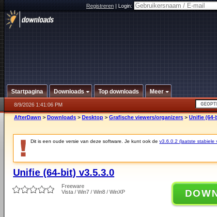
Registreren
|
Login:
Startpagina
Downloads
Top downloads
Meer
8/9/2026 1:41:06 PM
AfterDawn
>
Downloads
>
Desktop
>
Grafische viewers/organizers
>
Unifie (64-b
Dit is een oude versie van deze software. Je kunt ook de
v3.6.0.2 (laatste stabiele 
Unifie (64-bit) v3.5.3.0
Freeware
DOW
Vista / Win7 / Win8 / WinXP