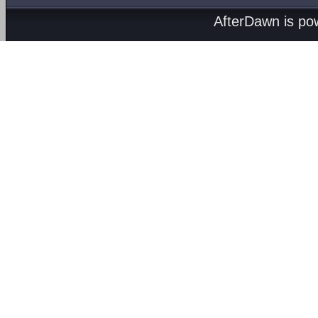
AfterDawn is p