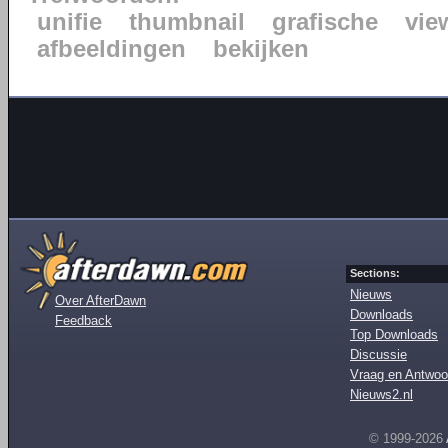
unifie
thumbnail
grafische
vie
afbeeldingen
bekijken
Sections:
Nieuws
Over AfterDawn
Downloads
Feedback
Top Downloads
Discussie
Vraag en Antwoo
Nieuws2.nl
© 1999-2026