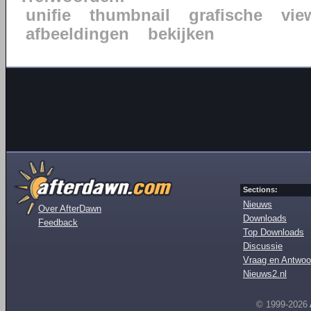
unifie
thumbnail
grafische
vie
afbeeldingen
bekijken
Sections:
Nieuws
Over AfterDawn
Downloads
Feedback
Top Downloads
Discussie
Vraag en Antwoo
Nieuws2.nl
© 1999-2026