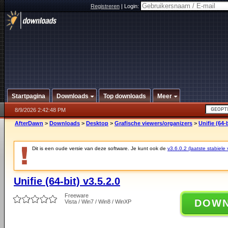
Registreren
|
Login:
Startpagina
Downloads
Top downloads
Meer
8/9/2026 2:42:48 PM
AfterDawn
>
Downloads
>
Desktop
>
Grafische viewers/organizers
>
Unifie (64-b
Dit is een oude versie van deze software. Je kunt ook de
v3.6.0.2 (laatste stabiele 
Unifie (64-bit) v3.5.2.0
Freeware
DOW
Vista / Win7 / Win8 / WinXP