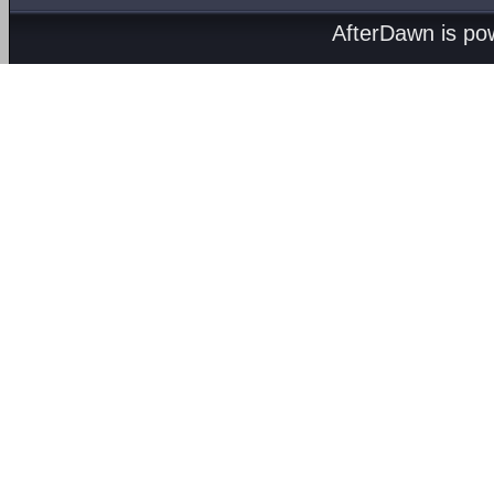
AfterDawn is p