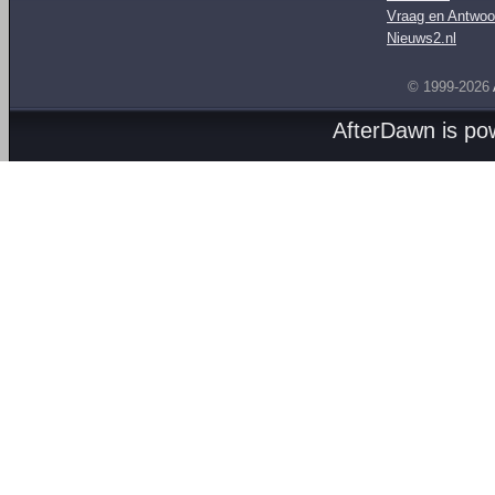
Vraag en Antwoo
Nieuws2.nl
© 1999-2026
AfterDawn is p