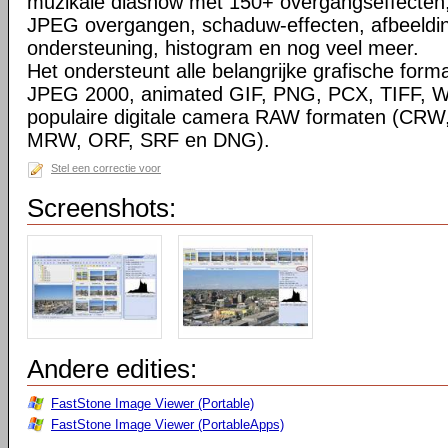
muzikale diashow met 150+ overgangseffecten,
JPEG overgangen, schaduw-effecten, afbeeldin
ondersteuning, histogram en nog veel meer.
Het ondersteunt alle belangrijke grafische for
JPEG 2000, animated GIF, PNG, PCX, TIFF, 
populaire digitale camera RAW formaten (CRW
MRW, ORF, SRF en DNG).
Stel een correctie voor
Screenshots:
Andere edities:
FastStone Image Viewer (Portable)
FastStone Image Viewer (PortableApps)