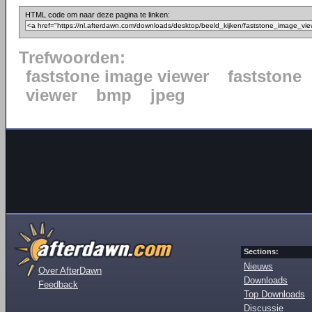
HTML code om naar deze pagina te linken:
Trefwoorden:
faststone image viewer
faststone
viewer
bmp
jpeg
Sections:
Nieuws
Over AfterDawn
Downloads
Feedback
Top Downloads
Discussie