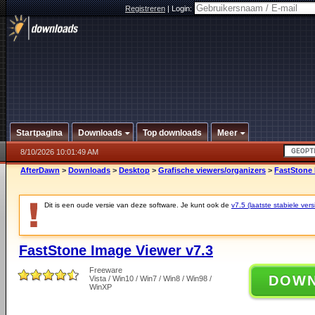
Registreren
|
Login:
Startpagina
Downloads
Top downloads
Meer
8/10/2026 10:01:49 AM
AfterDawn
>
Downloads
>
Desktop
>
Grafische viewers/organizers
>
FastStone 
Dit is een oude versie van deze software. Je kunt ook de
v7.5 (laatste stabiele vers
FastStone Image Viewer v7.3
Freeware
DOW
Vista / Win10 / Win7 / Win8 / Win98 /
WinXP