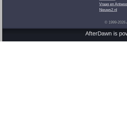
Vraag en Antwoo
Nieuws2.nl
© 1999-2026
AfterDawn is p