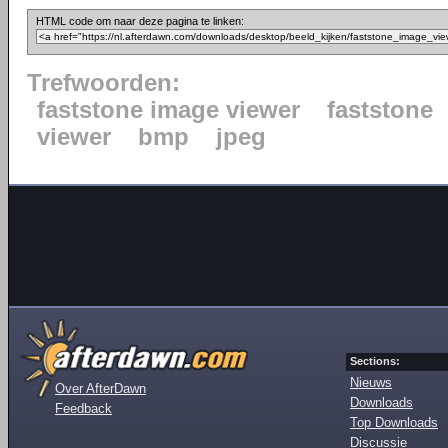
HTML code om naar deze pagina te linken:
Trefwoorden:
faststone image viewer
faststone
viewer
bmp
jpeg
Sections:
Nieuws
Over AfterDawn
Downloads
Feedback
Top Downloads
Discussie