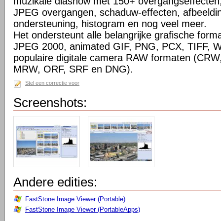
muzikale diashow met 150+ overgangseffecten,
JPEG overgangen, schaduw-effecten, afbeeldin
ondersteuning, histogram en nog veel meer.
Het ondersteunt alle belangrijke grafische for
JPEG 2000, animated GIF, PNG, PCX, TIFF, 
populaire digitale camera RAW formaten (CRW
MRW, ORF, SRF en DNG).
Stel een correctie voor
Screenshots:
Andere edities:
FastStone Image Viewer (Portable)
FastStone Image Viewer (PortableApps)