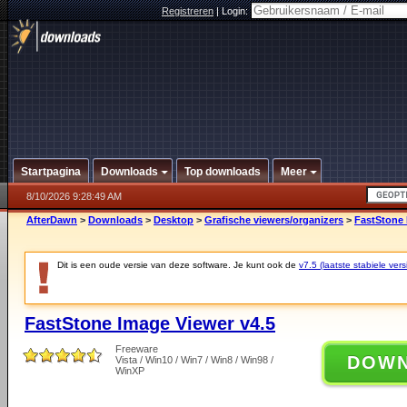
Registreren
|
Login:
Startpagina
Downloads
Top downloads
Meer
8/10/2026 9:28:49 AM
AfterDawn
>
Downloads
>
Desktop
>
Grafische viewers/organizers
>
FastStone 
Dit is een oude versie van deze software. Je kunt ook de
v7.5 (laatste stabiele vers
FastStone Image Viewer v4.5
Freeware
DOW
Vista / Win10 / Win7 / Win8 / Win98 /
WinXP