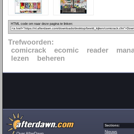
HTML code om naar deze pagina te linken:
Trefwoorden:
comicrack
ecomic
reader
mana
lezen
beheren
Sections:
Nieuws
Over AfterDawn