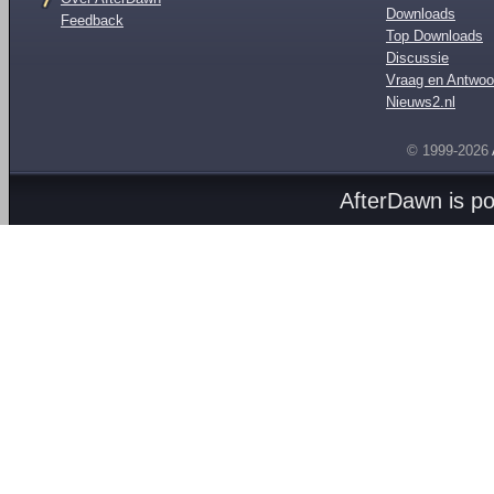
Downloads
Feedback
Top Downloads
Discussie
Vraag en Antwoo
Nieuws2.nl
© 1999-2026
AfterDawn is p