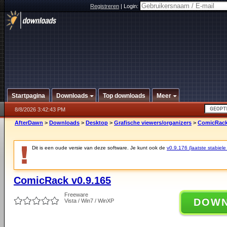
Registreren
|
Login:
Startpagina
Downloads
Top downloads
Meer
8/8/2026 3:42:43 PM
AfterDawn
>
Downloads
>
Desktop
>
Grafische viewers/organizers
>
ComicRack
Dit is een oude versie van deze software. Je kunt ook de
v0.9.176 (laatste stabiele
ComicRack v0.9.165
Freeware
DOW
Vista / Win7 / WinXP