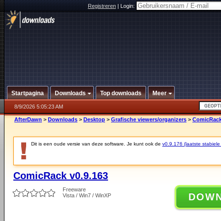
Registreren
|
Login:
Startpagina
Downloads
Top downloads
Meer
8/9/2026 5:05:23 AM
AfterDawn
>
Downloads
>
Desktop
>
Grafische viewers/organizers
>
ComicRack
Dit is een oude versie van deze software. Je kunt ook de
v0.9.176 (laatste stabiele
ComicRack v0.9.163
Freeware
DOW
Vista / Win7 / WinXP