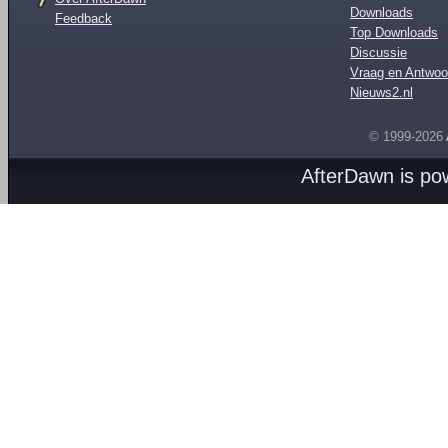
Downloads
Feedback
Top Downloads
Discussie
Vraag en Antwoo
Nieuws2.nl
© 1999-2026
AfterDawn is p