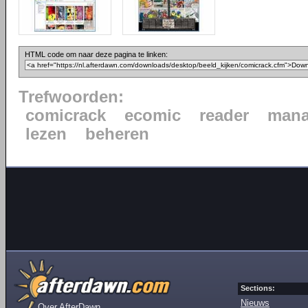
HTML code om naar deze pagina te linken:
Trefwoorden:
comicrack
ecomic
reader
mana
lezen
beheren
Sections:
Nieuws
Over AfterDawn