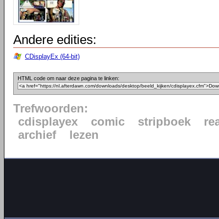
Andere edities:
CDisplayEx (64-bit)
HTML code om naar deze pagina te linken:
Trefwoorden:
cdisplayex
comic
stripboek
re
archief
lezen