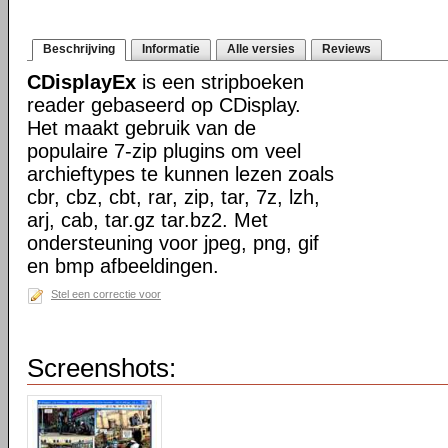
Beschrijving
Informatie
Alle versies
Reviews
CDisplayEx
is een stripboeken
reader gebaseerd op CDisplay.
Het maakt gebruik van de
populaire 7-zip plugins om veel
archieftypes te kunnen lezen zoals
cbr, cbz, cbt, rar, zip, tar, 7z, lzh,
arj, cab, tar.gz tar.bz2. Met
ondersteuning voor jpeg, png, gif
en bmp afbeeldingen.
Stel een correctie voor
Screenshots: