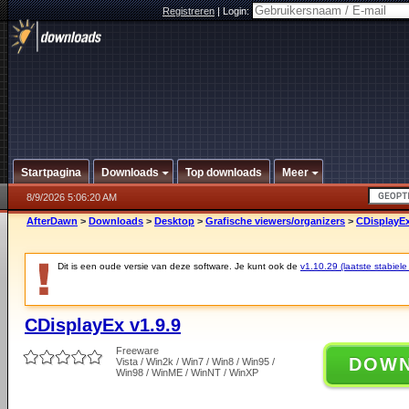
Registreren
|
Login:
Startpagina
Downloads
Top downloads
Meer
8/9/2026 5:06:20 AM
AfterDawn
>
Downloads
>
Desktop
>
Grafische viewers/organizers
>
CDisplayEx
Dit is een oude versie van deze software. Je kunt ook de
v1.10.29 (laatste stabiele
CDisplayEx v1.9.9
Freeware
DOW
Vista / Win2k / Win7 / Win8 / Win95 /
Win98 / WinME / WinNT / WinXP