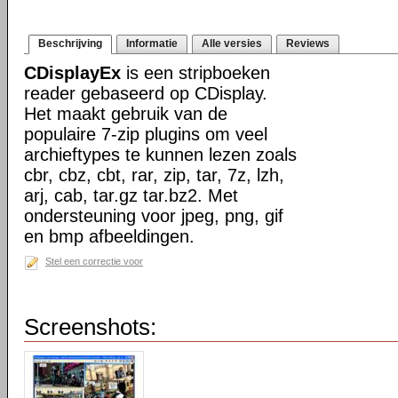
Beschrijving
Informatie
Alle versies
Reviews
CDisplayEx
is een stripboeken
reader gebaseerd op CDisplay.
Het maakt gebruik van de
populaire 7-zip plugins om veel
archieftypes te kunnen lezen zoals
cbr, cbz, cbt, rar, zip, tar, 7z, lzh,
arj, cab, tar.gz tar.bz2. Met
ondersteuning voor jpeg, png, gif
en bmp afbeeldingen.
Stel een correctie voor
Screenshots: