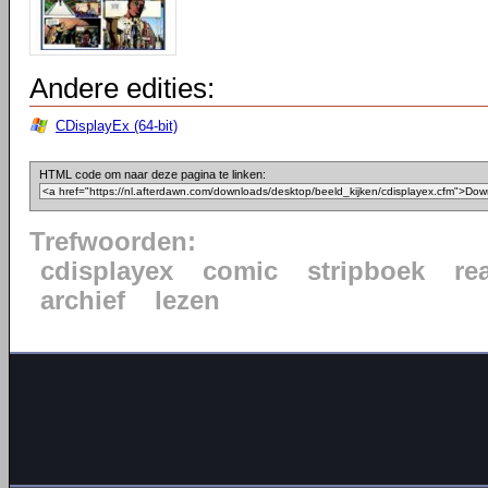
Andere edities:
CDisplayEx (64-bit)
HTML code om naar deze pagina te linken:
Trefwoorden:
cdisplayex
comic
stripboek
re
archief
lezen