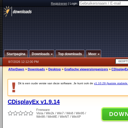
Registreren
|
Login:
Startpagina
Downloads
Top downloads
Meer
8/7/2026 12:12:00 PM
AfterDawn
>
Downloads
>
Desktop
>
Grafische viewers/organizers
>
CDisplayEx
Dit is een oude versie van deze software. Je kunt ook de
v1.10.29 (laatste stabiele
CDisplayEx v1.9.14
Freeware
DOW
Vista / Win2k / Win7 / Win8 / Win95 /
Win98 / WinME / WinNT / WinXP