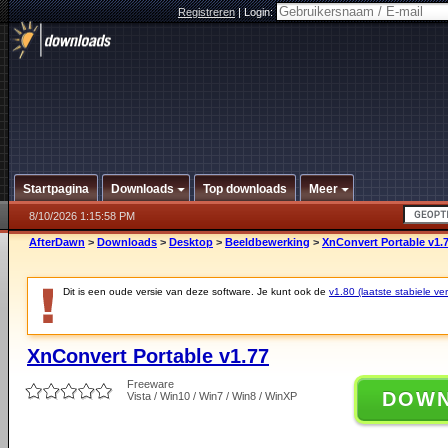
Registreren
|
Login:
Startpagina
Downloads
Top downloads
Meer
8/10/2026 1:15:58 PM
AfterDawn
>
Downloads
>
Desktop
>
Beeldbewerking
>
XnConvert Portable v1.
Dit is een oude versie van deze software. Je kunt ook de
v1.80 (laatste stabiele ver
XnConvert Portable v1.77
Freeware
DOW
Vista / Win10 / Win7 / Win8 / WinXP