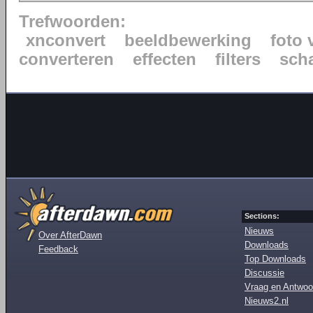
Trefwoorden:
xnconvert
beeldbewerking
foto 
converteren
effecten
filters
sch
Sections:
Nieuws
Over AfterDawn
Downloads
Feedback
Top Downloads
Discussie
Vraag en Antwoo
Nieuws2.nl