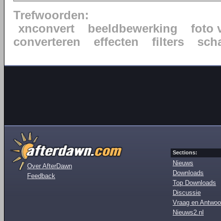
Trefwoorden:
xnconvert
beeldbewerking
foto 
converteren
effecten
filters
sch
Sections:
Nieuws
Over AfterDawn
Downloads
Feedback
Top Downloads
Discussie
Vraag en Antwoo
Nieuws2.nl