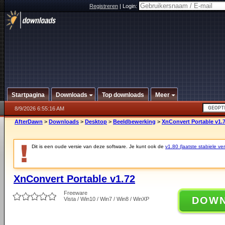
Registreren
|
Login:
Startpagina
Downloads
Top downloads
Meer
8/9/2026 6:55:16 AM
AfterDawn
>
Downloads
>
Desktop
>
Beeldbewerking
>
XnConvert Portable v1.
Dit is een oude versie van deze software. Je kunt ook de
v1.80 (laatste stabiele ver
XnConvert Portable v1.72
Freeware
DOW
Vista / Win10 / Win7 / Win8 / WinXP