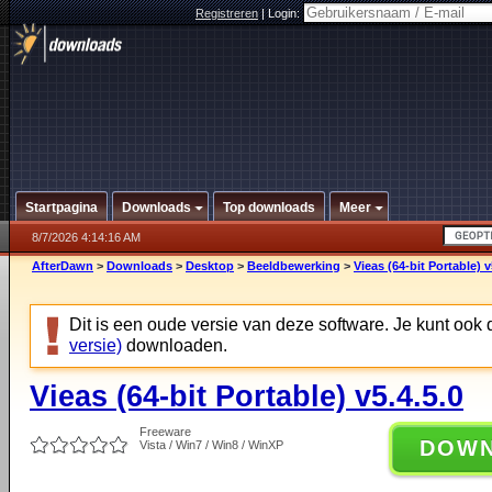
Registreren
|
Login:
Startpagina
Downloads
Top downloads
Meer
8/7/2026 4:14:16 AM
AfterDawn
>
Downloads
>
Desktop
>
Beeldbewerking
>
Vieas (64-bit Portable) v
Dit is een oude versie van deze software. Je kunt ook
versie)
downloaden.
Vieas (64-bit Portable) v5.4.5.0
Freeware
DOW
Vista / Win7 / Win8 / WinXP