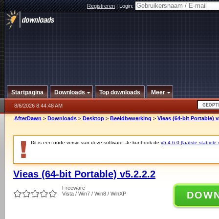
Registreren
|
Login:
Startpagina
Downloads
Top downloads
Meer
8/6/2026 8:44:48 AM
AfterDawn
>
Downloads
>
Desktop
>
Beeldbewerking
>
Vieas (64-bit Portable) v
Dit is een oude versie van deze software. Je kunt ook de
v5.4.6.0 (laatste stabiele 
Vieas (64-bit Portable) v5.2.2.2
Freeware
DOW
Vista / Win7 / Win8 / WinXP