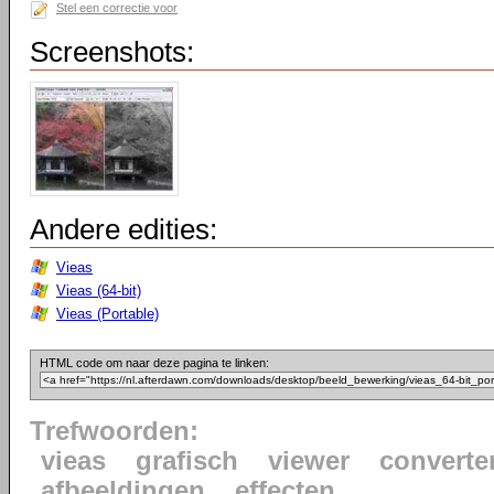
Stel een correctie voor
Screenshots:
Andere edities:
Vieas
Vieas (64-bit)
Vieas (Portable)
HTML code om naar deze pagina te linken:
Trefwoorden:
vieas
grafisch
viewer
converte
afbeeldingen
effecten