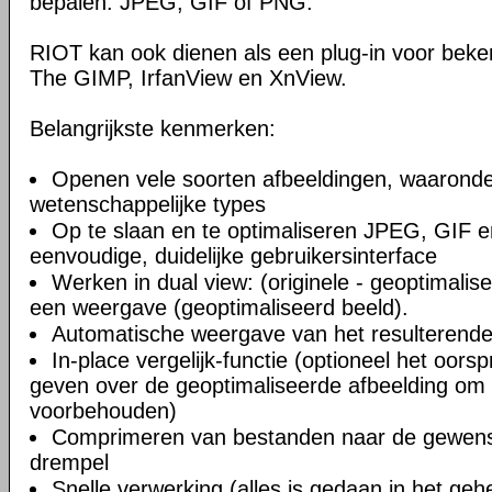
bepalen: JPEG, GIF of PNG.
RIOT kan ook dienen als een plug-in voor bek
The GIMP, IrfanView en XnView.
Belangrijkste kenmerken:
Openen vele soorten afbeeldingen, waaronde
wetenschappelijke types
Op te slaan en te optimaliseren JPEG, GIF
eenvoudige, duidelijke gebruikersinterface
Werken in dual view: (originele - geoptimalise
een weergave (geoptimaliseerd beeld).
Automatische weergave van het resulterende
In-place vergelijk-functie (optioneel het oors
geven over de geoptimaliseerde afbeelding om k
voorbehouden)
Comprimeren van bestanden naar de gewens
drempel
Snelle verwerking (alles is gedaan in het geh