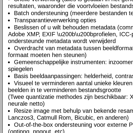
resultaten, waaronder die voortvloeien bestand
Batch ondersteuning (meerdere bestanden te
Transparantieverwerking opties
Beslissen of u wilt behouden metadata (com
Adobe XMP, EXIF \u200b\u200bprofielen, ICC-pr
ondersteunde metadata wordt verwijderd
Overdracht van metadata tussen beeldforma
formaat moeten hen steunen)
Gemeenschappelijke instrumenten: inzoomen
spiegelen
Basis beeldaanpassingen: helderheid, contra
Visueel te verminderen aantal unieke kleur
beelden in te verminderen bestandsgrootte
(Twee quantizatie methodes zijn beschikbaar:
neurale netto)
Resize image met behulp van bekende resampl
Lanczos3, Catmull Rom, Bicubic, en anderen)
Out-of-the-box ondersteuning voor externe 
(optipng, pngout, etc)