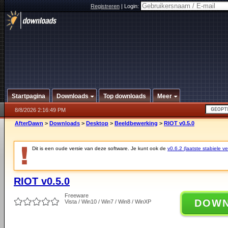
Registreren
|
Login:
Startpagina
Downloads
Top downloads
Meer
8/8/2026 2:16:49 PM
AfterDawn
>
Downloads
>
Desktop
>
Beeldbewerking
>
RIOT v0.5.0
Dit is een oude versie van deze software. Je kunt ook de
v0.6.2 (laatste stabiele ve
RIOT v0.5.0
Freeware
DOW
Vista / Win10 / Win7 / Win8 / WinXP