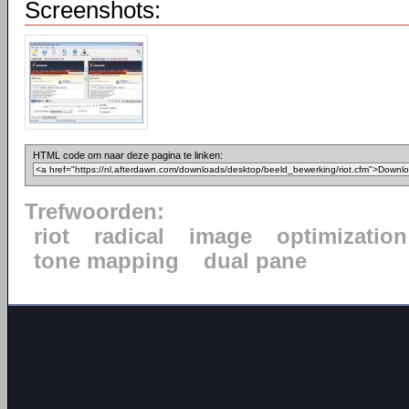
Screenshots:
HTML code om naar deze pagina te linken:
Trefwoorden:
riot
radical
image
optimization
tone mapping
dual pane