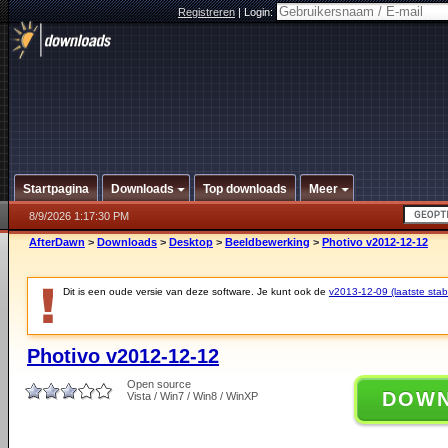
Registreren
|
Login:
Startpagina
Downloads
Top downloads
Meer
8/9/2026 1:17:30 PM
AfterDawn
>
Downloads
>
Desktop
>
Beeldbewerking
>
Photivo v2012-12-12
Dit is een oude versie van deze software. Je kunt ook de
v2013-12-09 (laatste stabi
Photivo v2012-12-12
Open source
DOW
Vista / Win7 / Win8 / WinXP