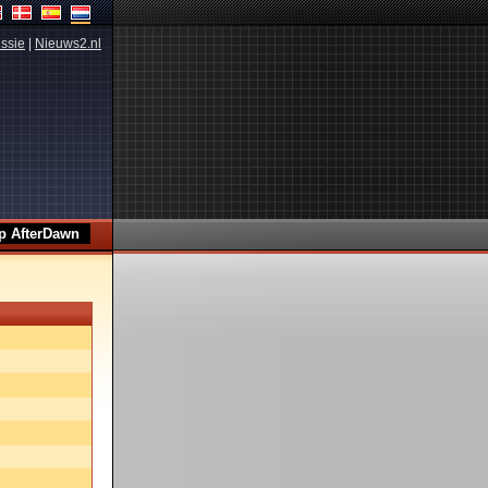
ssie
|
Nieuws2.nl