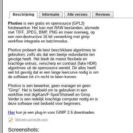
Beschrijving
Informatie
Alle versies
Reviews
Photivo
is een gratis en opensource (GPL3)
fotobewerker. Het kan met RAW bestanden, alsmede
met TIFF, JPEG, BMP, PNG en meer overweg, op
een non-destructive 16 bit verwerking met gimp
workflow integratie en batchmodus.
Photivo probeert de best beschikbare algoritmes te
gebruiken; zelfs als dat een beetje redundantie ten
gevolge heeft. Het biedt de meest flexibele en
krachtige ontruis, verscherp en contrast (fake HDR)
algoritmes uit de opensource wereld. Dit alles heeft
wel tot gevolg dat er een lange leercurve nodig is om
de software tot z'n recht te laten komen.
Photivo is een bewerker, geen manager en geen
“Gimp”. Het is bedoeld om te gebruiken in een
workflow met digiKam/F-Spot/Shotwell en Gimp.
Verder is een redelijk krachtige computer nodig en is
deze software niet bedoeld voor beginners.
Hier
kun je een plug-in voor GIMP 2.6 downloaden.
Stel een correctie voor
Screenshots: