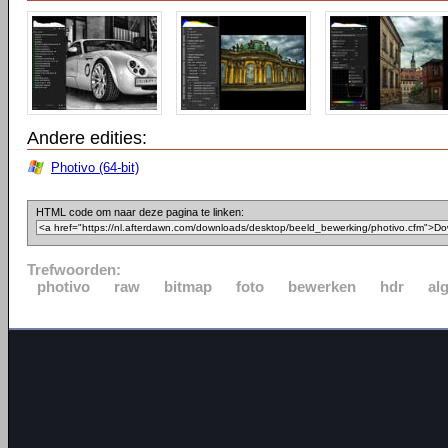
Andere edities:
Photivo (64-bit)
HTML code om naar deze pagina te linken:
Trefwoorden:
photivo
raw
bitmap
foto
bewerken
hdr
al