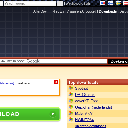
|
Wachtwoord kwijt
AfterDawn
|
Nieuws
|
Vraag en Antwoord
|
Downloads
|
Discu
Top downloads
X
ele versie)
downloaden.
Spotnet
DVD Shrink
coverXP Free
QuickPar (nederlands)
NLOAD
MakeMKV
HWiNFO64
Meer top downloads