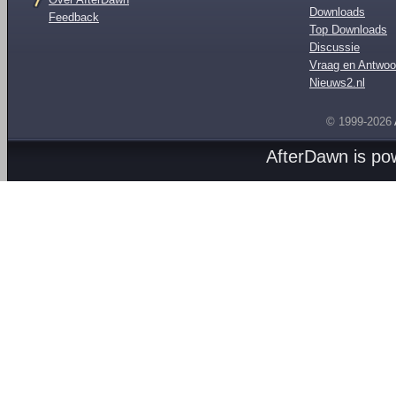
Downloads
Feedback
Top Downloads
Discussie
Vraag en Antwoo
Nieuws2.nl
© 1999-2026
AfterDawn is p