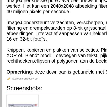
ImageJ het snelste pure Java beeldbewerkingsa
werled. Het kan een 2048x2048 afbeelding filte
40 miljoen pixels per seconde.
ImageJ ondersteunt verzachten, verscherpen, 
filtering en drempelwaarden op 8-bit grijsscha
afbeeldingen. Interactief aanpassen van helder
16 en 32-bit foto''s.
Knippen, kopiëren en plakken van selecties. 
XOR of "Blend" modi. Toevoegen van tekst, pijl
rechthoeken,ellipsen of polygonen aan de beel
Opmerking
: deze download is gebundeld met 6
Stel een correctie voor
Screenshots: