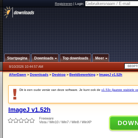
Registreren
|
Login:
Startpagina
Downloads
Top downloads
Meer
8/10/2026 10:44:57 AM
AfterDawn
>
Downloads
>
Desktop
>
Beeldbewerking
>
ImageJ v1.52h
Dit is een oude versie van deze software. Je kunt ook de
v1.53c (laatste stabiele ve
ImageJ v1.52h
Freeware
DOW
Vista / Win10 / Win7 / Win8 / WinXP