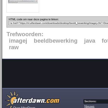
HTML code om naar deze pagina te linken:
Trefwoorden:
imagej
beeldbewerking
java
fo
raw
Sections:
Nieuws
Over AfterDawn