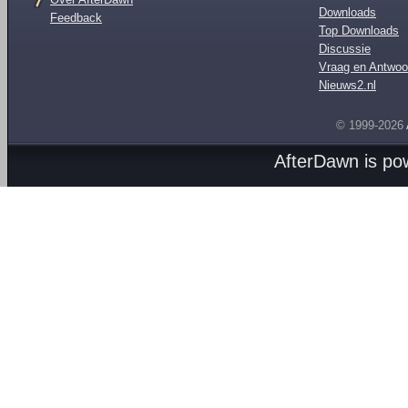
Downloads
Feedback
Top Downloads
Discussie
Vraag en Antwoo
Nieuws2.nl
© 1999-2026
AfterDawn is p