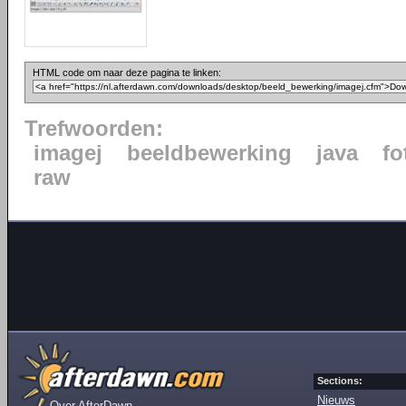
HTML code om naar deze pagina te linken:
Trefwoorden:
imagej
beeldbewerking
java
fo
raw
Sections:
Nieuws
Over AfterDawn