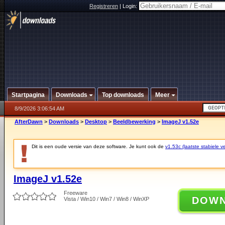
Registreren
|
Login:
Startpagina
Downloads
Top downloads
Meer
8/9/2026 3:06:54 AM
AfterDawn
>
Downloads
>
Desktop
>
Beeldbewerking
>
ImageJ v1.52e
Dit is een oude versie van deze software. Je kunt ook de
v1.53c (laatste stabiele ve
ImageJ v1.52e
Freeware
DOW
Vista / Win10 / Win7 / Win8 / WinXP