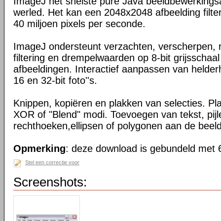
ImageJ het snelste pure Java beeldbewerkingsa
werled. Het kan een 2048x2048 afbeelding filte
40 miljoen pixels per seconde.
ImageJ ondersteunt verzachten, verscherpen, 
filtering en drempelwaarden op 8-bit grijsscha
afbeeldingen. Interactief aanpassen van helder
16 en 32-bit foto''s.
Knippen, kopiëren en plakken van selecties. 
XOR of "Blend" modi. Toevoegen van tekst, pijl
rechthoeken,ellipsen of polygonen aan de beel
Opmerking
: deze download is gebundeld met 6
Stel een correctie voor
Screenshots: