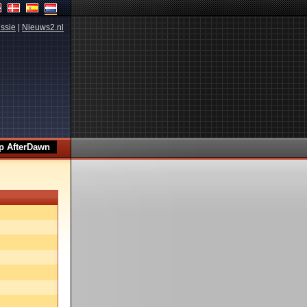
ssie
|
Nieuws2.nl