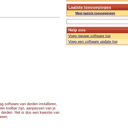
Laatste toevoegingen
Meer laatste toevoegingen
Help ons
Voeg nieuwe software toe
Voeg een software update toe
g software van derden installeren,
 een toolbar zijn, aanpassen van je
 derden. Het is dus een kwestie van
teren.