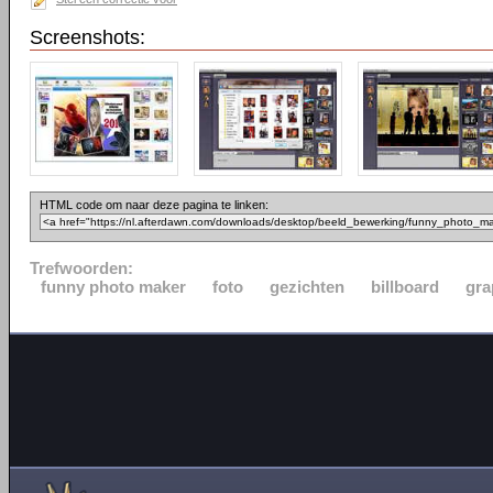
Screenshots:
HTML code om naar deze pagina te linken:
Trefwoorden:
funny photo maker
foto
gezichten
billboard
gra