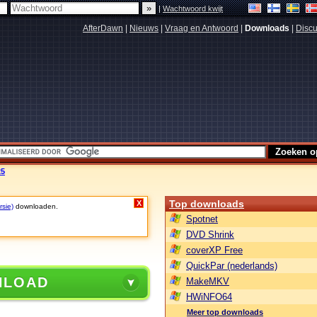
|
Wachtwoord kwijt
AfterDawn
|
Nieuws
|
Vraag en Antwoord
|
Downloads
|
Discu
25
Top downloads
X
rsie)
downloaden.
Spotnet
DVD Shrink
coverXP Free
QuickPar (nederlands)
NLOAD
MakeMKV
HWiNFO64
Meer top downloads