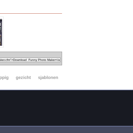
ppig
gezicht
sjablonen