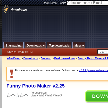
Registreren
|
Login:
Startpagina
Downloads
Top downloads
Meer
8/6/2026 12:44:28 PM
AfterDawn
>
Downloads
>
Desktop
>
Beeldbewerking
>
Funny Photo Maker v2.
Dit is een oude versie van deze software. Je kunt ook de
v2.4.2 (laatste stabiele ve
Funny Photo Maker v2.25
Ad-supported
DOW
Vista / Win7 / Win8 / WinXP