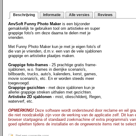
Beschrijving
Informatie
Alle versies
Reviews
AnvSoft Funny Photo Maker
is een bijzonder
gemakkelijk te gebruiken tool om artistieke en super
grappige foto's om deze daarna te delen met je
vrienden.
Met Funny Photo Maker kun je met je eigen foto's of
die van je vrienden, d.m.v. een van de vele sjablonen
grappige en artistieke plaatjes maken.
Grappige foto-frames
- 25 prachtige gratis frame-
sjablonen, w.o. frames in dierrijke scenario's,
billboards, trucks, auto's, kalenders, kerst, games,
movie scenario's, etc. En er worden steeds meer
toegevoegd.
Grappige gezichten
- met deze sjablonen kun je
allerlei grappige streken uithalen met gezichten.
Artistieke 2D sjablonen
- mist, olieschilderij, Regen,
waterverf, etc.
OPMERKING!
Deze software wordt ondersteund door reclame en wil graa
die niet noodzakelijk zijn voor de werking van de applicatie zelf. Dit kan
browser startpagina of standaard zoekmachine of extra programma's van
goed opletten tijdens de installatie en de ongewenste items niet te selec
Stel een correctie voor