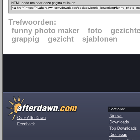
HTML code om naar deze pagina te linken:
Trefwoorden:
funny photo maker
foto
gezicht
grappig
gezicht
sjablonen
Sections:
Nieuws
Over AfterDawn
Downloads
Feedback
Top Downloads
Discussie