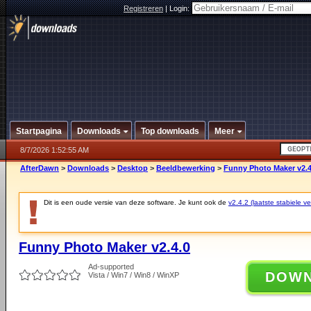
Registreren
|
Login:
Startpagina
Downloads
Top downloads
Meer
8/7/2026 1:52:55 AM
AfterDawn
>
Downloads
>
Desktop
>
Beeldbewerking
>
Funny Photo Maker v2.4
Dit is een oude versie van deze software. Je kunt ook de
v2.4.2 (laatste stabiele ve
Funny Photo Maker v2.4.0
Ad-supported
DOW
Vista / Win7 / Win8 / WinXP