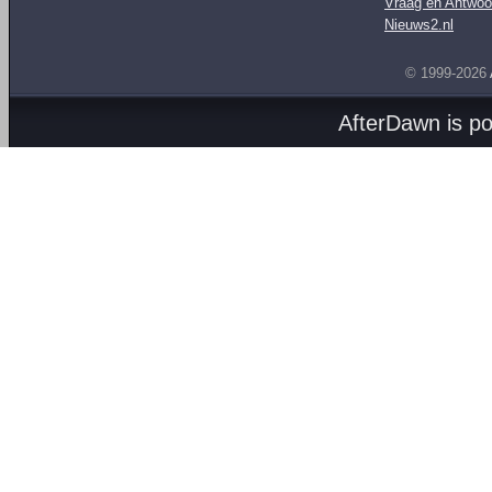
Vraag en Antwoo
Nieuws2.nl
© 1999-2026
AfterDawn is p