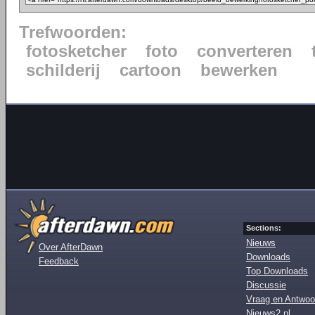
Trefwoorden:
fotosketcher
foto
converteren
schilderij
cartoon
bewerken
Sections:
Nieuws
Over AfterDawn
Downloads
Feedback
Top Downloads
Discussie
Vraag en Antwoo
Nieuws2.nl