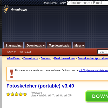
Registreren
|
Login:
Startpagina
Downloads
Top downloads
Meer
8/9/2026 8:08:34 AM
AfterDawn
>
Downloads
>
Desktop
>
Beeldbewerking
>
Fotosketcher (portable)
Dit is een oude versie van deze software. Je kunt ook de
v3.60 (laatste stabiele ver
Fotosketcher (portable) v3.40
Freeware
DOW
Vista / Win10 / Win7 / Win8 / WinXP