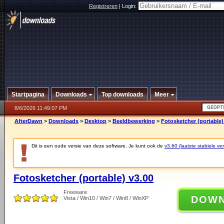
Registreren
|
Login:
Startpagina
Downloads
Top downloads
Meer
8/6/2026 11:49:07 PM
AfterDawn
>
Downloads
>
Desktop
>
Beeldbewerking
>
Fotosketcher (portable)
Dit is een oude versie van deze software. Je kunt ook de
v3.60 (laatste stabiele ver
Fotosketcher (portable) v3.00
Freeware
DOW
Vista / Win10 / Win7 / Win8 / WinXP