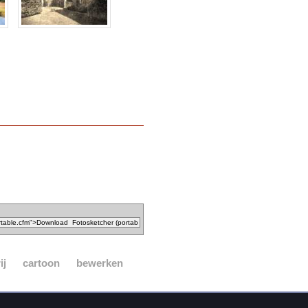
ij
cartoon
bewerken