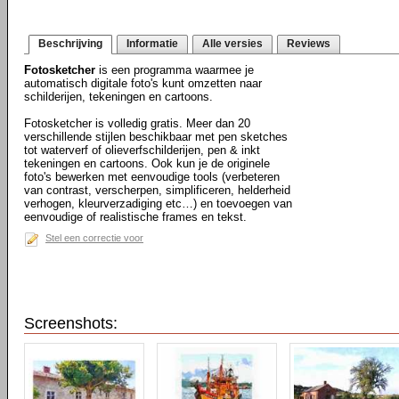
Beschrijving
Informatie
Alle versies
Reviews
Fotosketcher
is een programma waarmee je
automatisch digitale foto's kunt omzetten naar
schilderijen, tekeningen en cartoons.
Fotosketcher is volledig gratis. Meer dan 20
verschillende stijlen beschikbaar met pen sketches
tot waterverf of olieverfschilderijen, pen & inkt
tekeningen en cartoons. Ook kun je de originele
foto's bewerken met eenvoudige tools (verbeteren
van contrast, verscherpen, simplificeren, helderheid
verhogen, kleurverzadiging etc…) en toevoegen van
eenvoudige of realistische frames en tekst.
Stel een correctie voor
Screenshots: