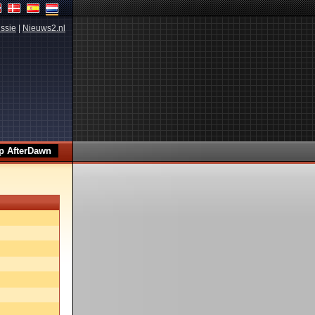
ssie
|
Nieuws2.nl