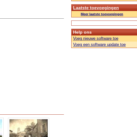
Laatste toevoegingen
Meer laatste toevoegingen
Help ons
Voeg nieuwe software toe
Voeg een software update toe