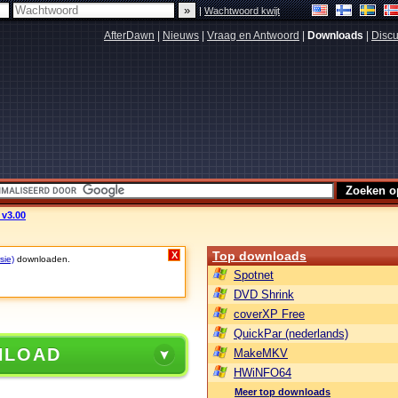
|
Wachtwoord kwijt
AfterDawn
|
Nieuws
|
Vraag en Antwoord
|
Downloads
|
Discu
 v3.00
Top downloads
X
sie)
downloaden.
Spotnet
DVD Shrink
coverXP Free
QuickPar (nederlands)
NLOAD
MakeMKV
HWiNFO64
Meer top downloads